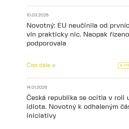
10.03.2026
Novotný: EU neučinila od první
vln prakticky nic. Naopak řízen
podporovala
Číst dále
# ST
14.01.2026
Česká republika se ocitla v roli
idiota. Novotný k odhaleným č
iniciativy