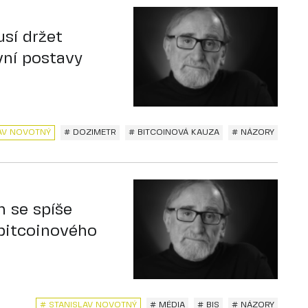
sí držet
vní postavy
AV NOVOTNÝ
# DOZIMETR
# BITCOINOVÁ KAUZA
# NÁZORY
h se spíše
 bitcoinového
# STANISLAV NOVOTNÝ
# MÉDIA
# BIS
# NÁZORY