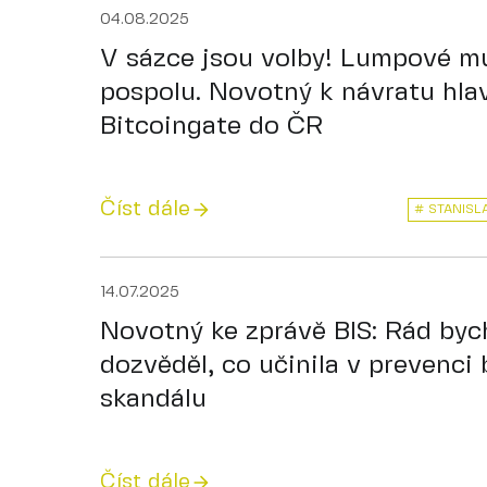
04.08.2025
V sázce jsou volby! Lumpové mu
pospolu. Novotný k návratu hla
Bitcoingate do ČR
Číst dále
# STANISL
14.07.2025
Novotný ke zprávě BIS: Rád byc
dozvěděl, co učinila v prevenci
skandálu
Číst dále