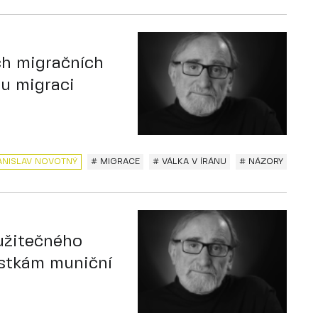
ch migračních
ou migraci
ANISLAV NOVOTNÝ
# MIGRACE
# VÁLKA V ÍRÁNU
# NÁZORY
 užitečného
ástkám muniční