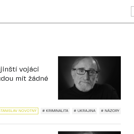
jinští vojáci
udou mít žádné
STANISLAV NOVOTNÝ
# KRIMINALITA
# UKRAJINA
# NÁZORY