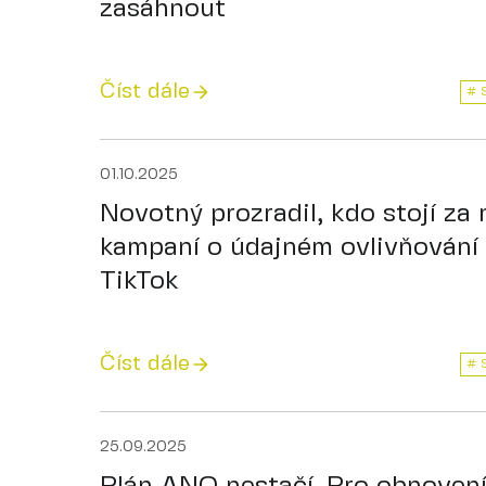
zasáhnout
Číst dále
# 
01.10.2025
Novotný prozradil, kdo stojí za 
kampaní o údajném ovlivňování 
TikTok
Číst dále
# 
25.09.2025