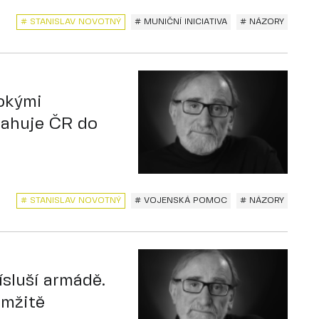
# STANISLAV NOVOTNÝ
# MUNIČNÍ INICIATIVA
# NÁZORY
okými
tahuje ČR do
# STANISLAV NOVOTNÝ
# VOJENSKÁ POMOC
# NÁZORY
ísluší armádě.
amžitě