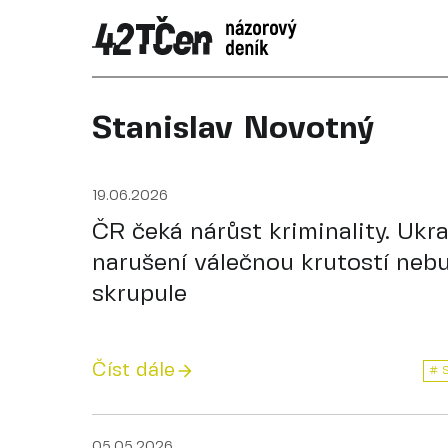
Stanislav Novotný
19.06.2026
ČR čeká nárůst kriminality. Ukra
narušení válečnou krutostí neb
skrupule
Číst dále
# 
05.05.2026