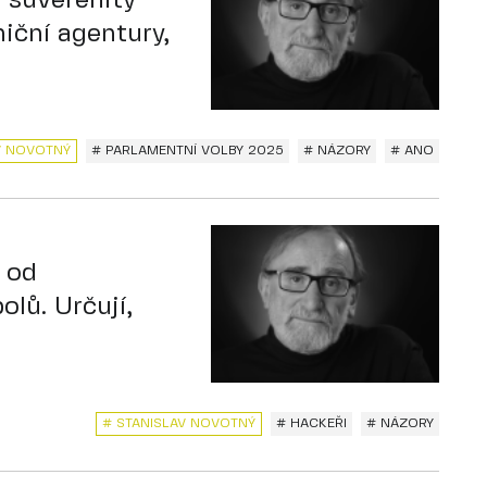
 suverenity
iční agentury,
V NOVOTNÝ
# PARLAMENTNÍ VOLBY 2025
# NÁZORY
# ANO
 od
lů. Určují,
# STANISLAV NOVOTNÝ
# HACKEŘI
# NÁZORY