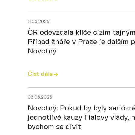
11.06.2025
ČR odevzdala klíče cizím tajný
Případ žháře v Praze je dalším p
Novotný
Číst dále
06.06.2025
Novotný: Pokud by byly seriózn
jednotlivé kauzy Fialovy vlády, n
bychom se divit