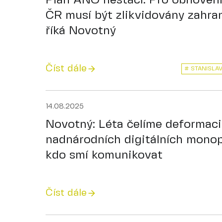
Plán ANO nestačí. Pro obnovení
ČR musí být zlikvidovány zahran
říká Novotný
Číst dále
# STANISLA
14.08.2025
Novotný: Léta čelíme deformaci
nadnárodních digitálních monopo
kdo smí komunikovat
Číst dále