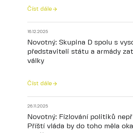
Číst dále
16.12.2025
Novotný: Skupina D spolu s vys
představiteli státu a armády za
války
Číst dále
26.11.2025
Novotný: Fízlování politiků nepř
Příští vláda by do toho měla ok