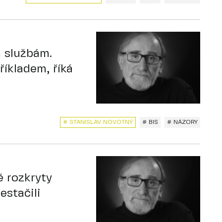
m službám.
říkladem, říká
# STANISLAV NOVOTNÝ
# BIS
# NÁZORY
ě rozkryty
estačili