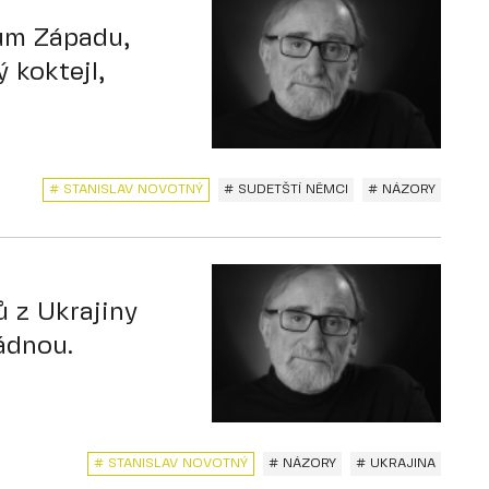
lům Západu,
 koktejl,
# STANISLAV NOVOTNÝ
# SUDETŠTÍ NĚMCI
# NÁZORY
 z Ukrajiny
ádnou.
# STANISLAV NOVOTNÝ
# NÁZORY
# UKRAJINA