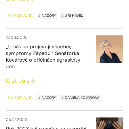
# KRIMINALITA
# NÁZORY
# JIŘÍ HAVEL
13.03.2025
„U nás se projevují všechny
symptomy Západu.“ Senátorka
Kovářová o příčinách agresivity
dětí
Číst dále
# KRIMINALITA
# NÁZORY
# DANIELA KOVÁŘOVÁ
05.12.2023