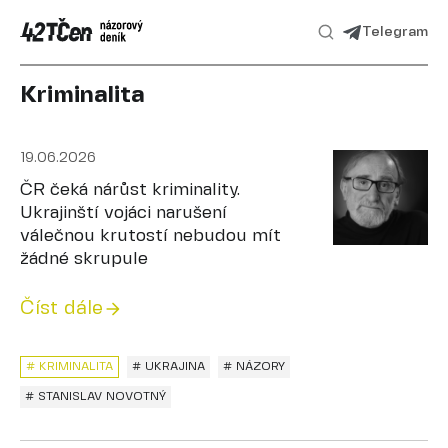
Telegram
Kriminalita
19.06.2026
ČR čeká nárůst kriminality.
Ukrajinští vojáci narušení
válečnou krutostí nebudou mít
žádné skrupule
Číst dále
# KRIMINALITA
# UKRAJINA
# NÁZORY
# STANISLAV NOVOTNÝ