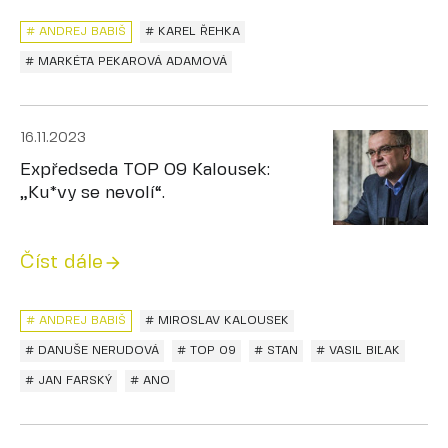
# ANDREJ BABIŠ
# KAREL ŘEHKA
# MARKÉTA PEKAROVÁ ADAMOVÁ
16.11.2023
Expředseda TOP 09 Kalousek:
„Ku*vy se nevolí“.
Číst dále
# ANDREJ BABIŠ
# MIROSLAV KALOUSEK
# DANUŠE NERUDOVÁ
# TOP 09
# STAN
# VASIL BIĽAK
# JAN FARSKÝ
# ANO