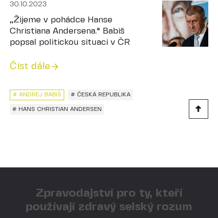
30.10.2023
„Žijeme v pohádce Hanse
Christiana Andersena.“ Babiš
popsal politickou situaci v ČR
Číst dále
# ANDREJ BABIŠ
# ČESKÁ REPUBLIKA
# HANS CHRISTIAN ANDERSEN
Zpravodajství pro ty, kteří
používají zdravý selský rozum