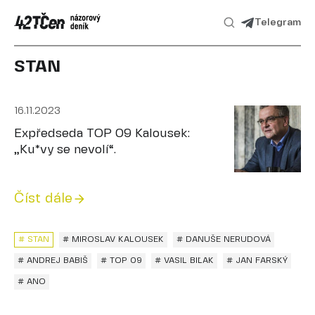
Telegram
STAN
16.11.2023
Expředseda TOP 09 Kalousek:
„Ku*vy se nevolí“.
Číst dále
# STAN
# MIROSLAV KALOUSEK
# DANUŠE NERUDOVÁ
# ANDREJ BABIŠ
# TOP 09
# VASIL BIĽAK
# JAN FARSKÝ
# ANO