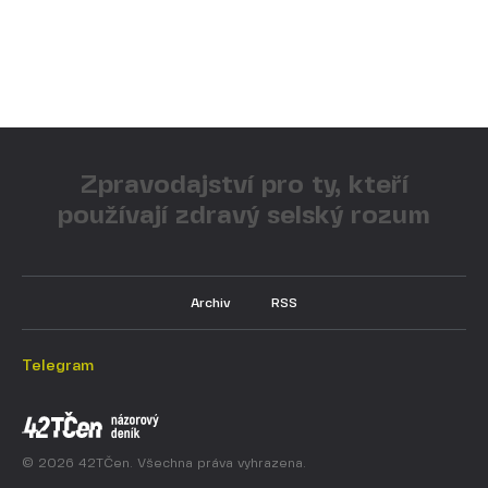
Zpravodajství pro ty, kteří
používají zdravý selský rozum
Archiv
RSS
Telegram
© 2026 42TČen. Všechna práva vyhrazena.