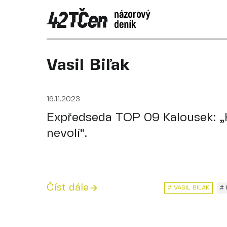
Vasil Biľak
16.11.2023
Expředseda TOP 09 Kalousek: „
nevolí“.
Číst dále
# VASIL BIĽAK
#