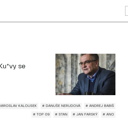
Ku*vy se
 MIROSLAV KALOUSEK
# DANUŠE NERUDOVÁ
# ANDREJ BABIŠ
# TOP 09
# STAN
# JAN FARSKÝ
# ANO