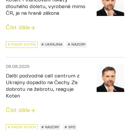
Koten: Financování rakety
dlouhého doletu, vyrobené mimo
ČR, je na hraně zákona
Číst dále
# RADEK KOTEN
# UKRAJINA
# NÁZORY
06.08.2025
Další podvodné call centrum z
Ukrajiny dopadlo na Čechy. Za
dobrotu na žebrotu, reaguje
Koten
Číst dále
# RADEK KOTEN
# NÁZORY
# SPD