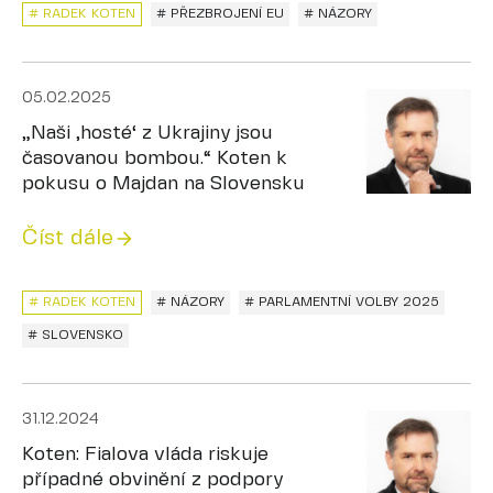
# RADEK KOTEN
# PŘEZBROJENÍ EU
# NÁZORY
05.02.2025
„Naši ‚hosté‘ z Ukrajiny jsou
časovanou bombou.“ Koten k
pokusu o Majdan na Slovensku
Číst dále
# RADEK KOTEN
# NÁZORY
# PARLAMENTNÍ VOLBY 2025
# SLOVENSKO
31.12.2024
Koten: Fialova vláda riskuje
případné obvinění z podpory