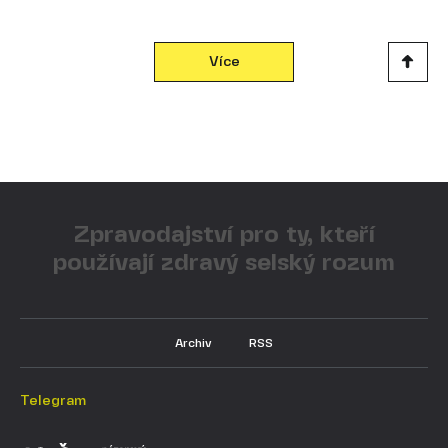
Více
Zpravodajství pro ty, kteří
používají zdravý selský rozum
Archiv
RSS
Telegram