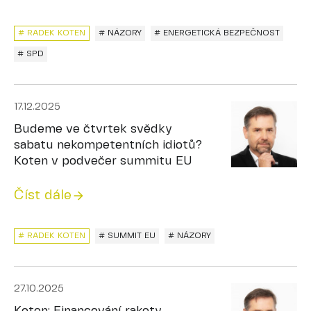
# RADEK KOTEN
# NÁZORY
# ENERGETICKÁ BEZPEČNOST
# SPD
17.12.2025
Budeme ve čtvrtek svědky
sabatu nekompetentních idiotů?
Koten v podvečer summitu EU
Číst dále
# RADEK KOTEN
# SUMMIT EU
# NÁZORY
27.10.2025