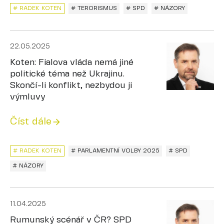
# RADEK KOTEN
# TERORISMUS
# SPD
# NÁZORY
22.05.2025
Koten: Fialova vláda nemá jiné
politické téma než Ukrajinu.
Skončí-li konflikt, nezbydou ji
výmluvy
Číst dále
# RADEK KOTEN
# PARLAMENTNÍ VOLBY 2025
# SPD
# NÁZORY
11.04.2025
Rumunský scénář v ČR? SPD