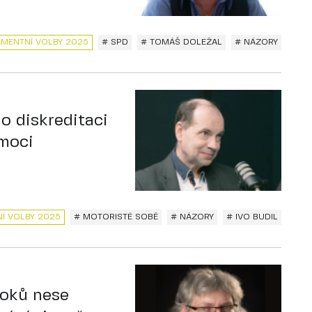
AMENTNÍ VOLBY 2025
# SPD
# TOMÁŠ DOLEŽAL
# NÁZORY
 o diskreditaci
 moci
Í VOLBY 2025
# MOTORISTÉ SOBĚ
# NÁZORY
# IVO BUDIL
roků nese