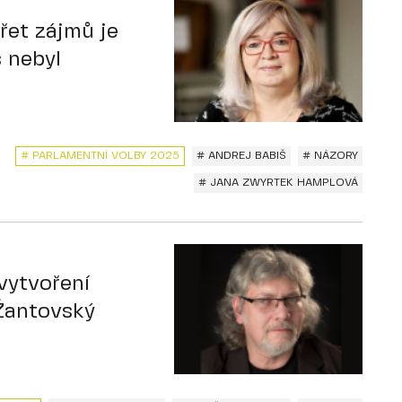
řet zájmů je
 nebyl
# PARLAMENTNÍ VOLBY 2025
# ANDREJ BABIŠ
# NÁZORY
# JANA ZWYRTEK HAMPLOVÁ
vytvoření
Žantovský