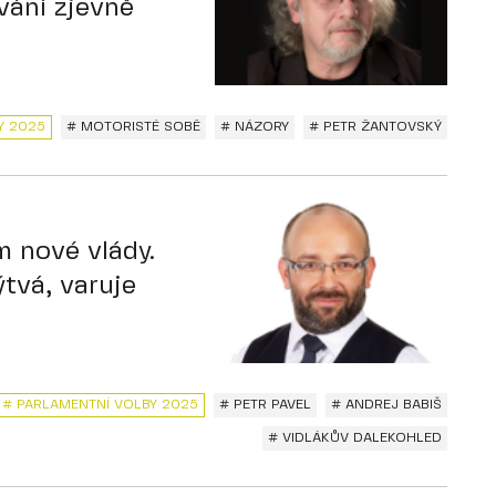
vání zjevně
Y 2025
# MOTORISTÉ SOBĚ
# NÁZORY
# PETR ŽANTOVSKÝ
m nové vlády.
tvá, varuje
# PARLAMENTNÍ VOLBY 2025
# PETR PAVEL
# ANDREJ BABIŠ
# VIDLÁKŮV DALEKOHLED