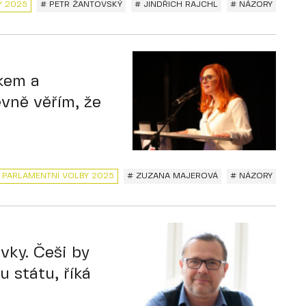
Y 2025
# PETR ŽANTOVSKÝ
# JINDŘICH RAJCHL
# NÁZORY
skem a
vně věřím, že
 PARLAMENTNÍ VOLBY 2025
# ZUZANA MAJEROVÁ
# NÁZORY
vky. Češi by
u státu, říká