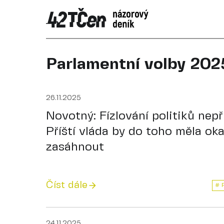
Parlamentní volby 202
26.11.2025
Novotný: Fízlování politiků nepř
Příští vláda by do toho měla ok
zasáhnout
Číst dále
# 
24.11.2025