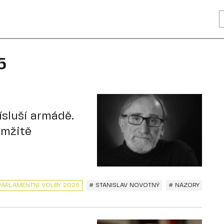
5
ísluší armádě.
amžitě
PARLAMENTNÍ VOLBY 2025
# STANISLAV NOVOTNÝ
# NÁZORY