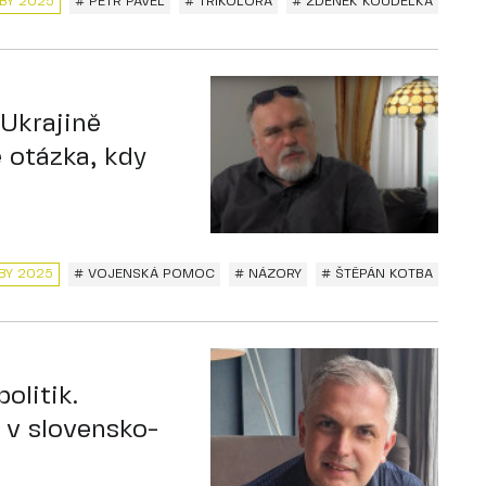
BY 2025
# PETR PAVEL
# TRIKOLORA
# ZDENĚK KOUDELKA
 Ukrajině
 otázka, kdy
BY 2025
# VOJENSKÁ POMOC
# NÁZORY
# ŠTĚPÁN KOTBA
olitik.
v slovensko-