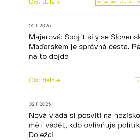
Číst dále
# PARLAMENTNÍ VOLB
02.11.2025
Majerová: Spojit síly se Sloven
Maďarskem je správná cesta. Pe
na to dojde
Číst dále
#
02.11.2025
Nová vláda si posvítí na nezisko
měli vědět, kdo ovlivňuje politik
Doležal