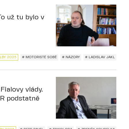
o už tu bylo v
LBY 2025
# MOTORISTÉ SOBĚ
# NÁZORY
# LADISLAV JAKL
Fialovy vlády.
ČR podstatně