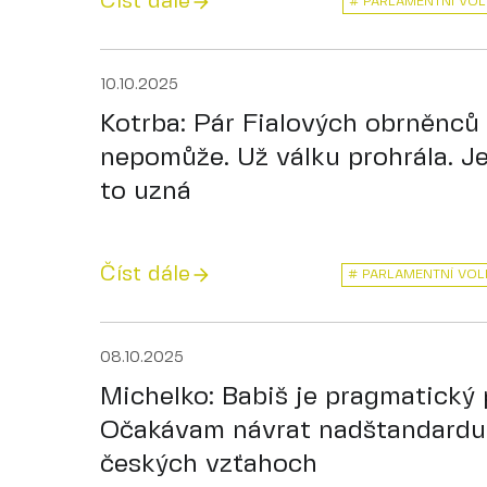
Číst dále
# PARLAMENTNÍ VOL
10.10.2025
Kotrba: Pár Fialových obrněnců
nepomůže. Už válku prohrála. Je
to uzná
Číst dále
# PARLAMENTNÍ VOL
08.10.2025
Michelko: Babiš je pragmatický p
Očakávam návrat nadštandardu 
českých vzťahoch