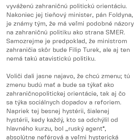
vyváženú zahraničnú politickú orientáciu.
Nakoniec jej tieňový minister, pán Foldyna,
je známy tým, že má veľmi podobné názory
na zahraničnú politiku ako strana SMER.
Samozrejme je predpoklad, že ministrom
zahraničia skôr bude Filip Turek, ale aj ten
nemá takú atavistickú politiku.
Voliči dali jasne najavo, že chcú zmenu; tú
zmenu budú mať a bude sa týkať ako
zahraničnopolitickej orientácie, tak aj čo
sa týka sociálnych dopadov a reforiem.
Napriek tej besnej hystérii, šialenej
hystérii, kedy každý, kto sa odchýlil od
hlavného kurzu, bol „ruský agent“,
absolútne neférová a veľmi hysterická