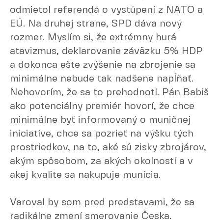
odmietol referendá o vystúpení z NATO a
EÚ. Na druhej strane, SPD dáva nový
rozmer. Myslím si, že extrémny hurá
atavizmus, deklarovanie záväzku 5% HDP
a dokonca ešte zvýšenie na zbrojenie sa
minimálne nebude tak nadšene napĺňať.
Nehovorím, že sa to prehodnotí. Pán Babiš
ako potenciálny premiér hovorí, že chce
minimálne byť informovaný o muničnej
iniciatíve, chce sa pozrieť na výšku tých
prostriedkov, na to, aké sú zisky zbrojárov,
akým spôsobom, za akých okolností a v
akej kvalite sa nakupuje munícia.
Varoval by som pred predstavami, že sa
radikálne zmení smerovanie Česka.