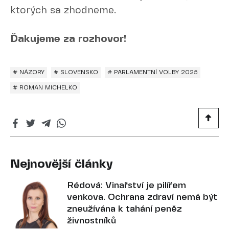
ktorých sa zhodneme.
Ďakujeme za rozhovor!
# NÁZORY
# SLOVENSKO
# PARLAMENTNÍ VOLBY 2025
# ROMAN MICHELKO
Nejnovější články
Rédová: Vinařství je pilířem
venkova. Ochrana zdraví nemá být
zneužívána k tahání peněz
živnostníků