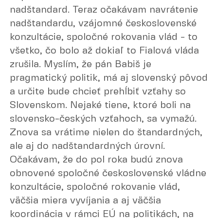
nadštandard. Teraz očakávam navrátenie
nadštandardu, vzájomné československé
konzultácie, spoločné rokovania vlád - to
všetko, čo bolo až dokiaľ to Fialová vláda
zrušila. Myslím, že pán Babiš je
pragmatický politik, má aj slovenský pôvod
a určite bude chcieť prehĺbiť vzťahy so
Slovenskom. Nejaké tiene, ktoré boli na
slovensko-českých vzťahoch, sa vymažú.
Znova sa vrátime nielen do štandardných,
ale aj do nadštandardných úrovní.
Očakávam, že do pol roka budú znova
obnovené spoločné československé vládne
konzultácie, spoločné rokovanie vlád,
väčšia miera vyvíjania a aj väčšia
koordinácia v rámci EÚ na politikách, na