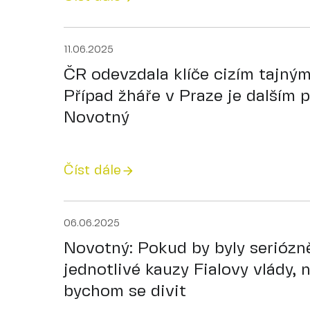
11.06.2025
ČR odevzdala klíče cizím tajný
Případ žháře v Praze je dalším p
Novotný
Číst dále
06.06.2025
Novotný: Pokud by byly seriózn
jednotlivé kauzy Fialovy vlády, n
bychom se divit