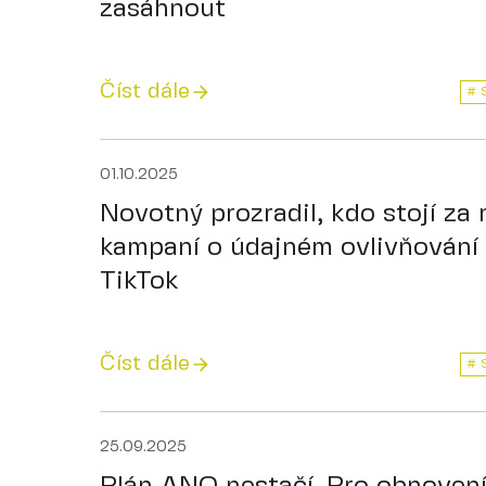
zasáhnout
Číst dále
# 
01.10.2025
Novotný prozradil, kdo stojí za 
kampaní o údajném ovlivňování 
TikTok
Číst dále
# 
25.09.2025