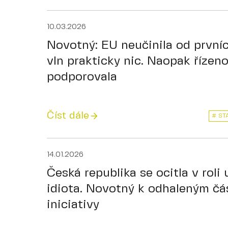
10.03.2026
Novotný: EU neučinila od první
vln prakticky nic. Naopak řízen
podporovala
Číst dále
# ST
14.01.2026
Česká republika se ocitla v roli
idiota. Novotný k odhaleným č
iniciativy