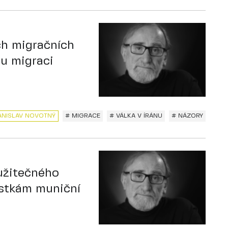
ch migračních
ou migraci
ANISLAV NOVOTNÝ
# MIGRACE
# VÁLKA V ÍRÁNU
# NÁZORY
 užitečného
ástkám muniční