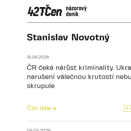
Stanislav Novotný
19.06.2026
ČR čeká nárůst kriminality. Ukra
narušení válečnou krutostí neb
skrupule
Číst dále
# 
05.05.2026