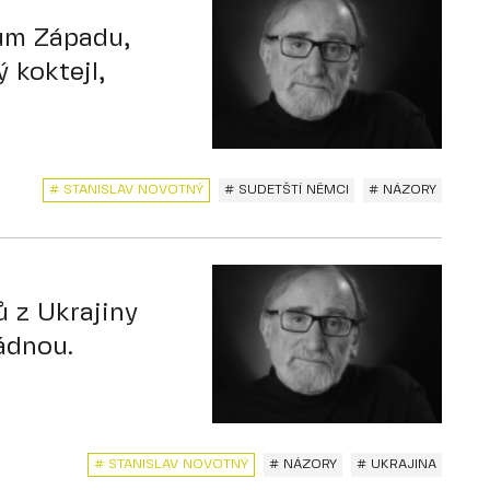
lům Západu,
 koktejl,
# STANISLAV NOVOTNÝ
# SUDETŠTÍ NĚMCI
# NÁZORY
 z Ukrajiny
ádnou.
# STANISLAV NOVOTNÝ
# NÁZORY
# UKRAJINA