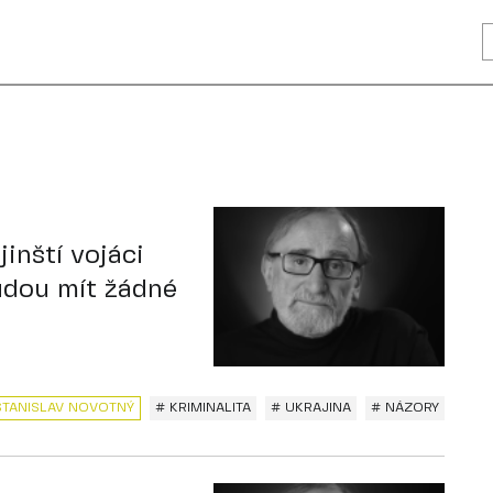
jinští vojáci
udou mít žádné
STANISLAV NOVOTNÝ
# KRIMINALITA
# UKRAJINA
# NÁZORY