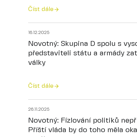
Číst dále
16.12.2025
Novotný: Skupina D spolu s vys
představiteli státu a armády za
války
Číst dále
26.11.2025
Novotný: Fízlování politiků nepř
Příští vláda by do toho měla ok