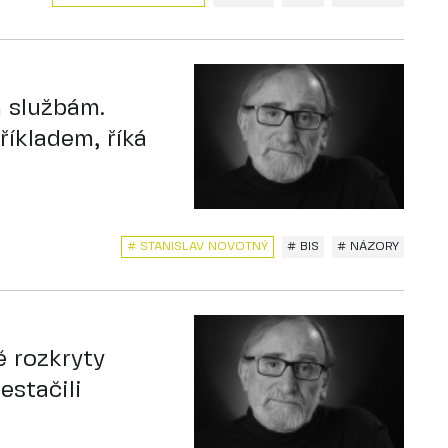
m službám.
říkladem, říká
# STANISLAV NOVOTNÝ
# BIS
# NÁZORY
ě rozkryty
estačili