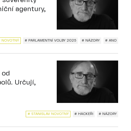
 suverenity
iční agentury,
V NOVOTNÝ
# PARLAMENTNÍ VOLBY 2025
# NÁZORY
# ANO
 od
lů. Určují,
# STANISLAV NOVOTNÝ
# HACKEŘI
# NÁZORY