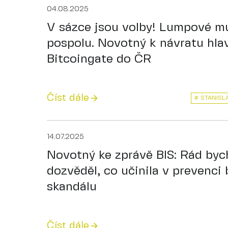
04.08.2025
V sázce jsou volby! Lumpové mu
pospolu. Novotný k návratu hla
Bitcoingate do ČR
Číst dále
# STANISL
14.07.2025
Novotný ke zprávě BIS: Rád byc
dozvěděl, co učinila v prevenci
skandálu
Číst dále