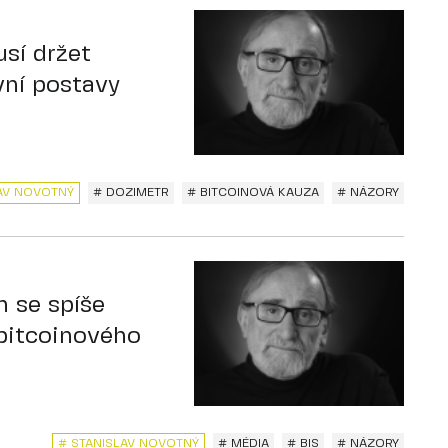
sí držet
vní postavy
AV NOVOTNÝ
# DOZIMETR
# BITCOINOVÁ KAUZA
# NÁZORY
h se spíše
 bitcoinového
# STANISLAV NOVOTNÝ
# MÉDIA
# BIS
# NÁZORY