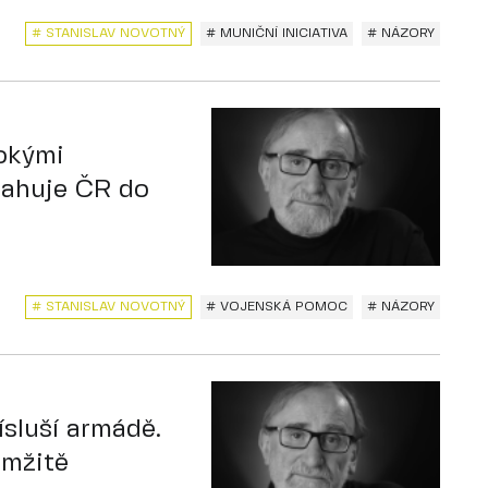
# STANISLAV NOVOTNÝ
# MUNIČNÍ INICIATIVA
# NÁZORY
okými
tahuje ČR do
# STANISLAV NOVOTNÝ
# VOJENSKÁ POMOC
# NÁZORY
ísluší armádě.
amžitě