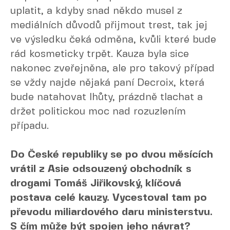
uplatit, a kdyby snad někdo musel z
mediálních důvodů přijmout trest, tak jej
ve výsledku čeká odměna, kvůli které bude
rád kosmeticky trpět. Kauza byla sice
nakonec zveřejněna, ale pro takový případ
se vždy najde nějaká paní Decroix, která
bude natahovat lhůty, prázdně tlachat a
držet politickou moc nad rozuzlením
případu.
Do České republiky se po dvou měsících
vrátil z Asie odsouzený obchodník s
drogami Tomáš Jiřikovský, klíčová
postava celé kauzy. Vycestoval tam po
převodu miliardového daru ministerstvu.
S čím může být spojen jeho návrat?