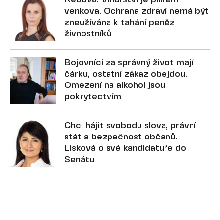
Rédová: Vinařství je pilířem
venkova. Ochrana zdraví nemá být
zneužívána k tahání peněz
živnostníků
Bojovníci za správný život mají
čárku, ostatní zákaz obejdou.
Omezení na alkohol jsou
pokrytectvím
Chci hájit svobodu slova, právní
stát a bezpečnost občanů.
Lisková o své kandidatuře do
Senátu