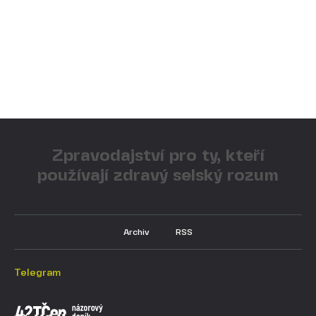
Zpravodajství pro ty, kteří
používají zdravý selský rozum
Archiv
RSS
Telegram