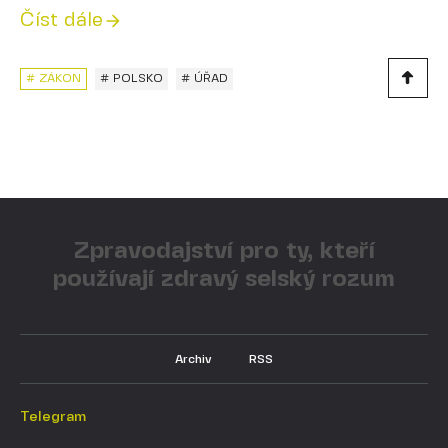
Číst dále
# ZÁKON
# POLSKO
# ÚŘAD
Zpravodajství pro ty, kteří
používají zdravý selský rozum
Archiv
RSS
Telegram