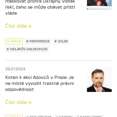
maskovat prohra Ukrajiny. Vidlák
řekl, čeho se může obávat příští
vláda
Číst dále
# ZÁKON
# PREFERENCE
# VOLBY
# VIDLÁKŮV DALEKOHLED
29.07.2024
Koten k akci Azovců v Praze: Je
na místě vyvodit trestně právní
odpovědnost
Číst dále