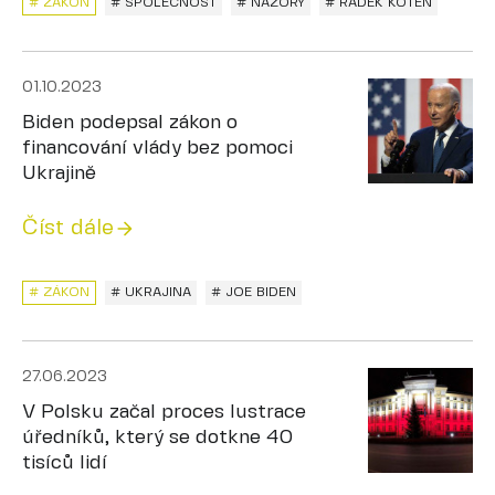
# ZÁKON
# SPOLEČNOST
# NÁZORY
# RADEK KOTEN
01.10.2023
Biden podepsal zákon o
financování vlády bez pomoci
Ukrajině
Číst dále
# ZÁKON
# UKRAJINA
# JOE BIDEN
27.06.2023
V Polsku začal proces lustrace
úředníků, který se dotkne 40
tisíců lidí