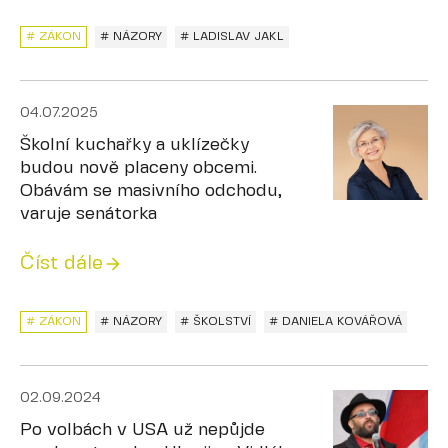
# ZÁKON
# NÁZORY
# LADISLAV JAKL
04.07.2025
Školní kuchařky a uklízečky
budou nově placeny obcemi.
Obávám se masivního odchodu,
varuje senátorka
Číst dále
# ZÁKON
# NÁZORY
# ŠKOLSTVÍ
# DANIELA KOVÁŘOVÁ
02.09.2024
Po volbách v USA už nepůjde