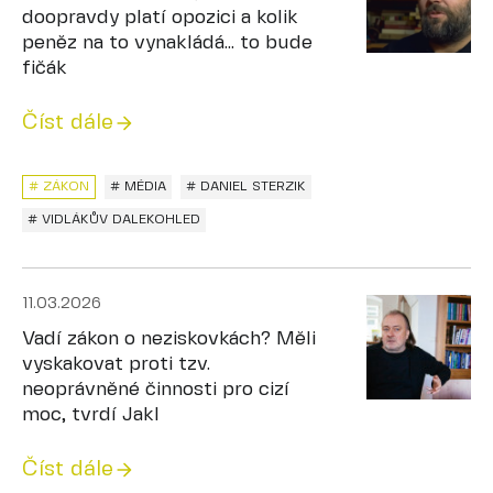
doopravdy platí opozici a kolik
peněz na to vynakládá... to bude
fičák
Číst dále
# ZÁKON
# MÉDIA
# DANIEL STERZIK
# VIDLÁKŮV DALEKOHLED
11.03.2026
Vadí zákon o neziskovkách? Měli
vyskakovat proti tzv.
neoprávněné činnosti pro cizí
moc, tvrdí Jakl
Číst dále