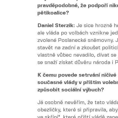
pravděpodobné, že podpoří niko
pětikoalice?
Daniel Sterzik:
Je sice hrozně he
ale vláda po volbách vznikne je
zvolené Poslanecké sněmovny. Je
stavět na zadní a zkoušet politi
vlastně vůbec nevadilo, dívat se 
se snaží získat důvěru národa i
K čemu povede setrvání ničivé 
současné vlády v příštím vole
způsobit sociální výbuch?
Já osobně nevěřím, že tato vlád
obezličky, které si připravila, a
ve skříni“, které příští vládě za