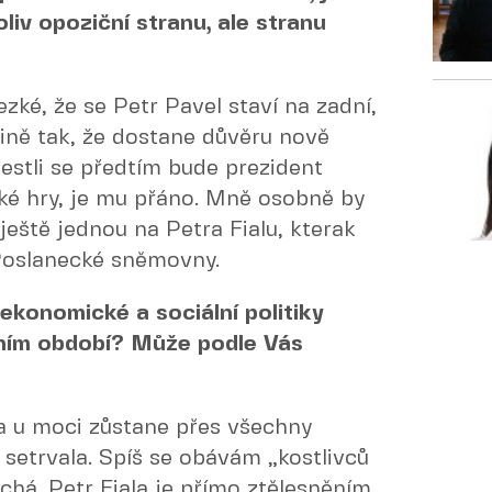
liv opoziční stranu, ale stranu
zké, že se Petr Pavel staví na zadní,
dině tak, že dostane důvěru nově
stli se předtím bude prezident
cké hry, je mu přáno. Mně osobně by
ještě jednou na Petra Fialu, kterak
 Poslanecké sněmovny.
ekonomické a sociální politiky
bním období? Může podle Vás
a u moci zůstane přes všechny
by setrvala. Spíš se obávám „kostlivců
nechá. Petr Fiala je přímo ztělesněním