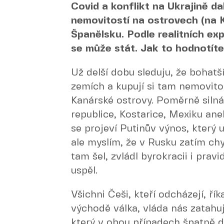
Covid a konflikt na Ukrajině d
nemovitostí na ostrovech (na 
Španělsku. Podle realitních ex
se může stát. Jak to hodnotíte
Už delší dobu sleduju, že bohatší 
zemích a kupují si tam nemovitos
Kanárské ostrovy. Poměrně siln
republice, Kostarice, Mexiku ane
se projeví Putinův výnos, který
ale myslím, že v Rusku zatím ch
tam šel, zvládl byrokracii i pravi
uspěl.
Všichni Češi, kteří odcházejí, ří
východě válka, vláda nás zatahu
který v obou případech špatně d