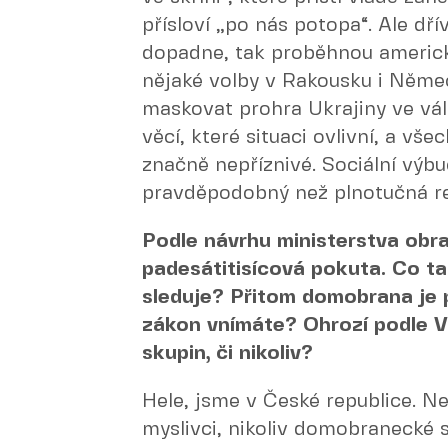
přísloví „po nás potopa“. Ale dří
dopadne, tak proběhnou americk
nějaké volby v Rakousku i Něm
maskovat prohra Ukrajiny ve válc
věcí, které situaci ovlivní, a v
značně nepříznivé. Sociální výb
pravděpodobný než plnotučná re
Podle návrhu ministerstva obr
padesátitisícová pokuta. Co 
sleduje? Přitom domobrana je 
zákon vnímáte? Ohrozí podle 
skupin, či nikoliv?
Hele, jsme v České republice. Ne
myslivci, nikoliv domobranecké 