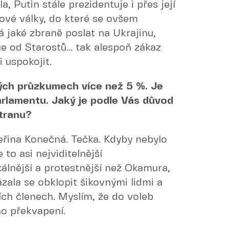
, Putin stále prezidentuje i přes její
ětové války, do které se ovšem
jaké zbraně poslat na Ukrajinu,
e od Starostů... tak alespoň zákaz
i uspokojit.
ých průzkumech více než 5 %. Je
arlamentu. Jaký je podle Vás důvod
stranu?
eřina Konečná. Tečka. Kdyby nebylo
 to asi nejviditelnější
álnější a protestnější než Okamura,
zala se obklopit šikovnými lidmi a
cích členech. Myslím, že do voleb
no překvapení.