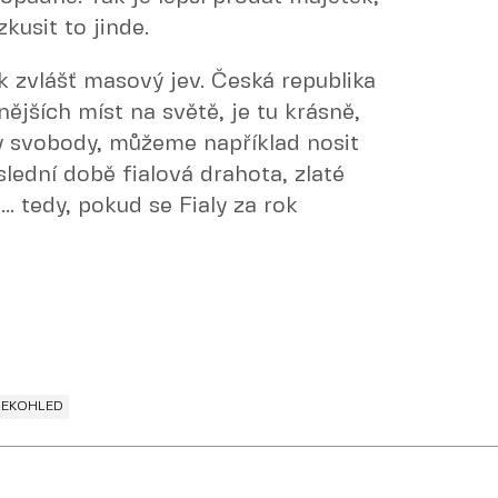
kusit to jinde.
ak zvlášť masový jev. Česká republika
ějších míst na světě, je tu krásně,
ty svobody, můžeme například nosit
oslední době fialová drahota, zlaté
. tedy, pokud se Fialy za rok
LEKOHLED