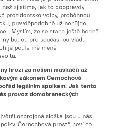
v než zjistíme, jak to doopravdy
é prezidentské volby, proběhnou
ecku, pravděpodobně už nepůjde
e... Myslím, že se stane ještě hodně
šechny budou pro současnou vládu
uch je podle mě méně
volta.
any hrozí za nošení maskáčů až
takovým zákonem Černochová
pořád legálním spolkem. Jak tento
Vás provoz domobraneckých
jvětší ozbrojená složka jsou u nás
spolky. Černochová prostě neví co