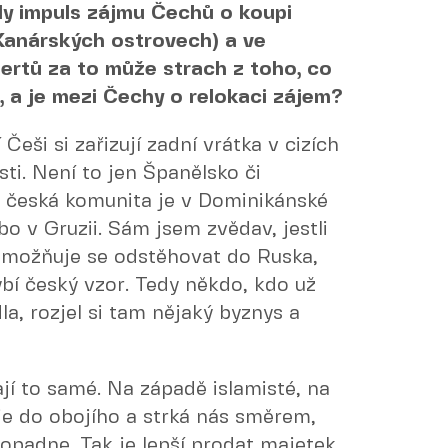
aly impuls zájmu Čechů o koupi
Kanárských ostrovech) a ve
pertů za to může strach z toho, co
, a je mezi Čechy o relokaci zájem?
Češi si zařizují zadní vrátka v cizích
ti. Není to jen Španělsko či
á česká komunita je v Dominikánské
bo v Gruzii. Sám jsem zvědav, jestli
 umožňuje se odstěhovat do Ruska,
ybí český vzor. Tedy někdo, kdo už
dla, rozjel si tam nějaký byznys a
kají to samé. Na západě islamisté, na
je do obojího a strká nás směrem,
opadne. Tak je lepší prodat majetek,