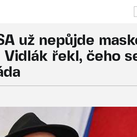
SA už nepůjde mask
. Vidlák řekl, čeho 
láda