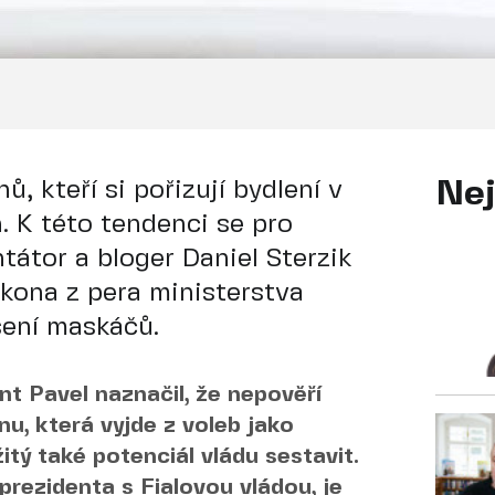
, kteří si pořizují bydlení v
Nej
. K této tendenci se pro
tátor a bloger Daniel Sterzik
zákona z pera ministerstva
šení maskáčů.
t Pavel naznačil, že nepověří
u, která vyjde z voleb jako
žitý také potenciál vládu sestavit.
rezidenta s Fialovou vládou, je