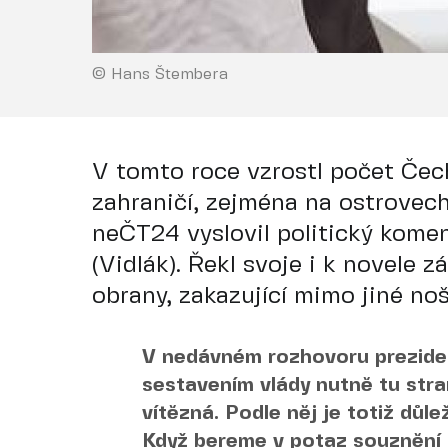
© Hans Štembera
V tomto roce vzrostl počet Čechů
zahraničí, zejména na ostrovech
neČT24 vyslovil politický komen
(Vidlák). Řekl svoje i k novele 
obrany, zakazující mimo jiné no
V nedávném rozhovoru preziden
sestavením vlády nutně tu stran
vítězná. Podle něj je totiž důle
Když bereme v potaz souznění p