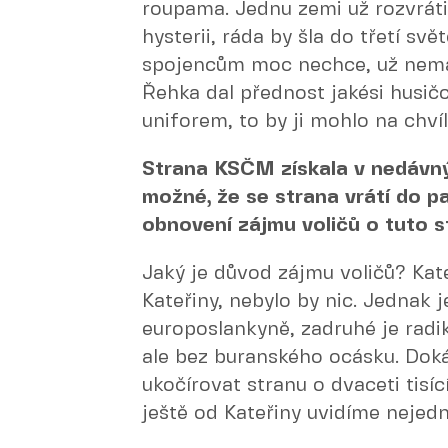
roupama. Jednu zemi už rozvrátila
hysterii, ráda by šla do třetí sv
spojencům moc nechce, už nemá 
Řehka dal přednost jakési husičc
uniforem, to by ji mohlo na chvíl
Strana KSČM získala v nedávn
možné, že se strana vrátí do p
obnovení zájmu voličů o tuto 
Jaký je důvod zájmu voličů? Kat
Kateřiny, nebylo by nic. Jednak je
europoslankyně, zadruhé je radik
ale bez buranského ocásku. Doká
ukočírovat stranu o dvaceti tisí
ještě od Kateřiny uvidíme nejed