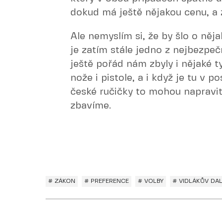
dokud má ještě nějakou cenu, a z
Ale nemyslím si, že by šlo o něj
je zatím stále jedno z nejbezpečn
ještě pořád nám zbyly i nějaké 
nože i pistole, a i když je tu v p
české ručičky to mohou napravit..
zbavíme.
# ZÁKON
# PREFERENCE
# VOLBY
# VIDLÁKŮV DA