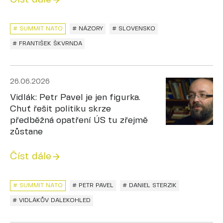
# SUMMIT NATO
# NÁZORY
# SLOVENSKO
# FRANTIŠEK ŠKVRNDA
26.06.2026
Vidlák: Petr Pavel je jen figurka.
Chuť řešit politiku skrze
předběžná opatření ÚS tu zřejmě
zůstane
Číst dále
# SUMMIT NATO
# PETR PAVEL
# DANIEL STERZIK
# VIDLÁKŮV DALEKOHLED