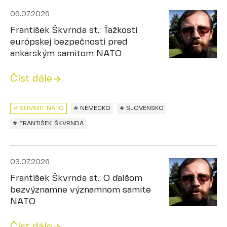
06.07.2026
František Škvrnda st.: Ťažkosti
európskej bezpečnosti pred
ankarským samitom NATO
Číst dále
# SUMMIT NATO
# NĚMECKO
# SLOVENSKO
# FRANTIŠEK ŠKVRNDA
03.07.2026
František Škvrnda st.: O ďalšom
bezvýznamne významnom samite
NATO
Číst dále