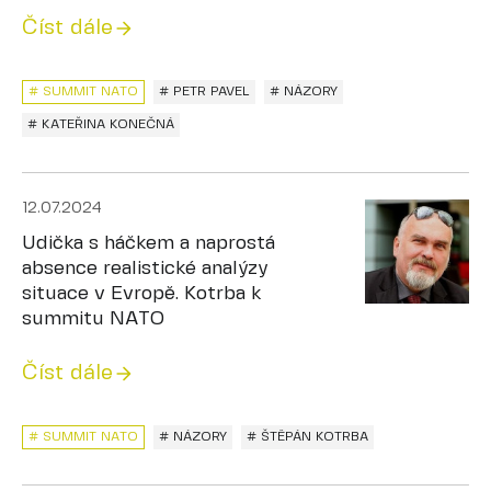
Číst dále
# SUMMIT NATO
# PETR PAVEL
# NÁZORY
# KATEŘINA KONEČNÁ
12.07.2024
Udička s háčkem a naprostá
absence realistické analýzy
situace v Evropě. Kotrba k
summitu NATO
Číst dále
# SUMMIT NATO
# NÁZORY
# ŠTĚPÁN KOTRBA