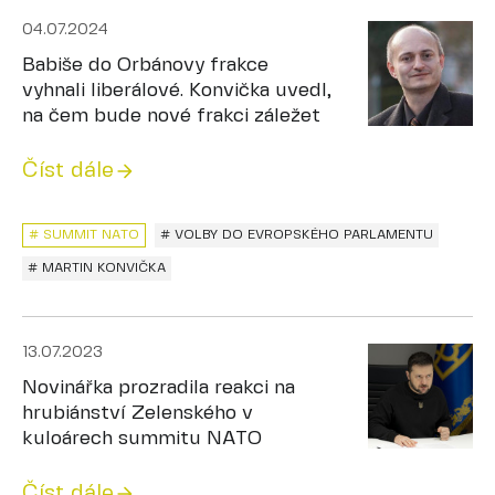
04.07.2024
Babiše do Orbánovy frakce
vyhnali liberálové. Konvička uvedl,
na čem bude nové frakci záležet
Číst dále
# SUMMIT NATO
# VOLBY DO EVROPSKÉHO PARLAMENTU
# MARTIN KONVIČKA
13.07.2023
Novinářka prozradila reakci na
hrubiánství Zelenského v
kuloárech summitu NATO
Číst dále