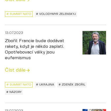
# SUMMIT NATO
# VOLODYMYR ZELENSKYJ
13.07.2023
Zbořil: Francie bude dodávat
rakety, když je někdo zaplatí.
Opotřebovací války jsou
eufemismus
Číst dále
# SUMMIT NATO
# UKRAJINA
# ZDENĚK ZBOŘIL
# NÁZORY