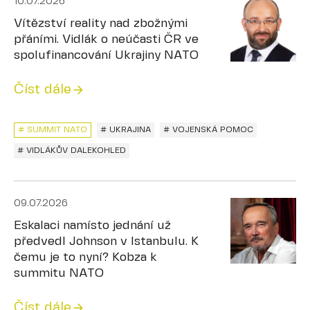
10.07.2026
Vítězství reality nad zbožnými
přáními. Vidlák o neúčasti ČR ve
spolufinancování Ukrajiny NATO
Číst dále
# SUMMIT NATO
# UKRAJINA
# VOJENSKÁ POMOC
# VIDLÁKŮV DALEKOHLED
09.07.2026
Eskalaci namísto jednání už
předvedl Johnson v Istanbulu. K
čemu je to nyní? Kobza k
summitu NATO
Číst dále