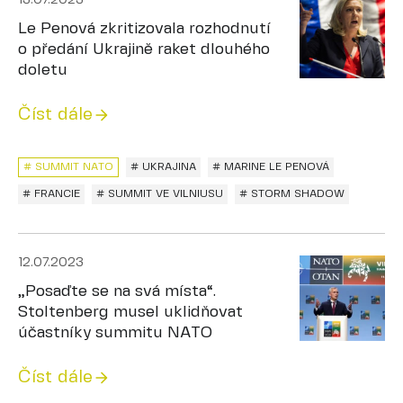
13.07.2023
Le Penová zkritizovala rozhodnutí
o předání Ukrajině raket dlouhého
doletu
Číst dále
# SUMMIT NATO
# UKRAJINA
# MARINE LE PENOVÁ
# FRANCIE
# SUMMIT VE VILNIUSU
# STORM SHADOW
12.07.2023
„Posaďte se na svá místa“.
Stoltenberg musel uklidňovat
účastníky summitu NATO
Číst dále