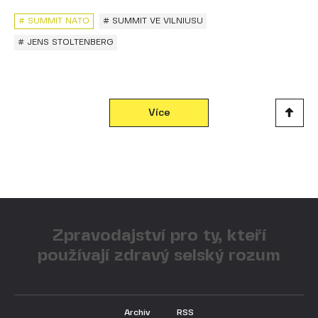
# SUMMIT NATO
# SUMMIT VE VILNIUSU
# JENS STOLTENBERG
Více
Zpravodajství pro ty, kteří
používají zdravý selský rozum
Archiv
RSS