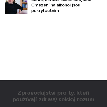
Omezení na alkohol jsou
pokrytectvím
Zpravodajství pro ty, kteří
používají zdravý selský rozum