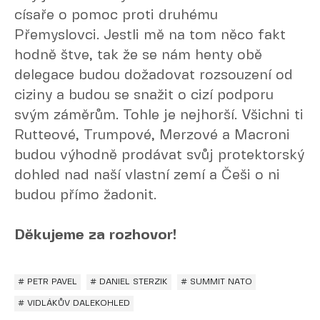
císaře o pomoc proti druhému
Přemyslovci. Jestli mě na tom něco fakt
hodně štve, tak že se nám henty obě
delegace budou dožadovat rozsouzení od
ciziny a budou se snažit o cizí podporu
svým záměrům. Tohle je nejhorší. Všichni ti
Rutteové, Trumpové, Merzové a Macroni
budou výhodně prodávat svůj protektorský
dohled nad naší vlastní zemí a Češi o ni
budou přímo žadonit.
Děkujeme za rozhovor!
# PETR PAVEL
# DANIEL STERZIK
# SUMMIT NATO
# VIDLÁKŮV DALEKOHLED