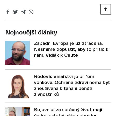
Nejnovější články
Západní Evropa je už ztracená.
Nesmíme dopustit, aby to přišlo k
nám. Vidlák k Ceutě
Rédová: Vinařství je pilířem
venkova. Ochrana zdraví nemá být
zneužívána k tahání peněz
živnostníků
Bojovníci za správný život mají
čárku, ostatní zákaz obejdou.