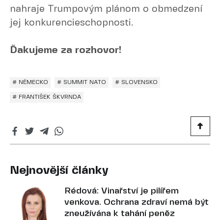
nahraje Trumpovým plánom o obmedzení
jej konkurencieschopnosti.
Ďakujeme za rozhovor!
# NĚMECKO
# SUMMIT NATO
# SLOVENSKO
# FRANTIŠEK ŠKVRNDA
Nejnovější články
Rédová: Vinařství je pilířem
venkova. Ochrana zdraví nemá být
zneužívána k tahání peněz