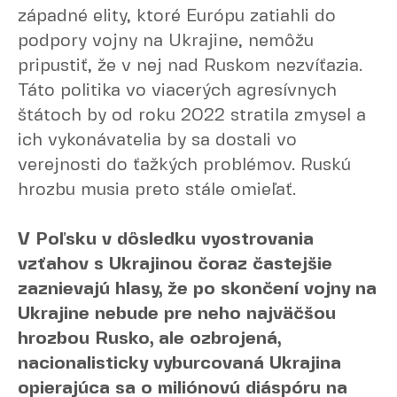
západné elity, ktoré Európu zatiahli do
podpory vojny na Ukrajine, nemôžu
pripustiť, že v nej nad Ruskom nezvíťazia.
Táto politika vo viacerých agresívnych
štátoch by od roku 2022 stratila zmysel a
ich vykonávatelia by sa dostali vo
verejnosti do ťažkých problémov. Ruskú
hrozbu musia preto stále omieľať.
V Poľsku v dôsledku vyostrovania
vzťahov s Ukrajinou čoraz častejšie
zaznievajú hlasy, že po skončení vojny na
Ukrajine nebude pre neho najväčšou
hrozbou Rusko, ale ozbrojená,
nacionalisticky vyburcovaná Ukrajina
opierajúca sa o miliónovú diáspóru na