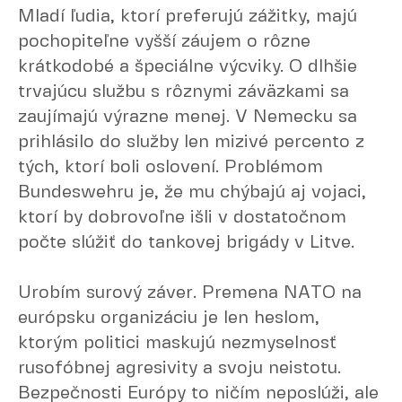
Mladí ľudia, ktorí preferujú zážitky, majú
pochopiteľne vyšší záujem o rôzne
krátkodobé a špeciálne výcviky. O dlhšie
trvajúcu službu s rôznymi záväzkami sa
zaujímajú výrazne menej. V Nemecku sa
prihlásilo do služby len mizivé percento z
tých, ktorí boli oslovení. Problémom
Bundeswehru je, že mu chýbajú aj vojaci,
ktorí by dobrovoľne išli v dostatočnom
počte slúžiť do tankovej brigády v Litve.
Urobím surový záver. Premena NATO na
európsku organizáciu je len heslom,
ktorým politici maskujú nezmyselnosť
rusofóbnej agresivity a svoju neistotu.
Bezpečnosti Európy to ničím neposlúži, ale