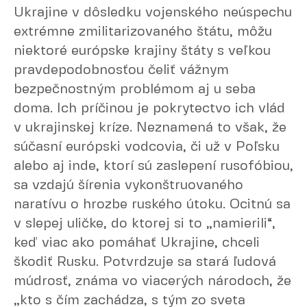
Ukrajine v dôsledku vojenského neúspechu
extrémne zmilitarizovaného štátu, môžu
niektoré európske krajiny štáty s veľkou
pravdepodobnosťou čeliť vážnym
bezpečnostným problémom aj u seba
doma. Ich príčinou je pokrytectvo ich vlád
v ukrajinskej kríze. Neznamená to však, že
súčasní európski vodcovia, či už v Poľsku
alebo aj inde, ktorí sú zaslepení rusofóbiou,
sa vzdajú šírenia vykonštruovaného
naratívu o hrozbe ruského útoku. Ocitnú sa
v slepej uličke, do ktorej si to „namierili“,
keď viac ako pomáhať Ukrajine, chceli
škodiť Rusku. Potvrdzuje sa stará ľudová
múdrosť, známa vo viacerých národoch, že
„kto s čím zachádza, s tým zo sveta