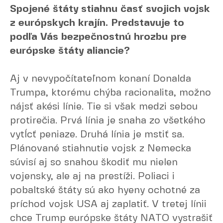
Spojené štáty stiahnu časť svojich vojsk
z európskych krajín. Predstavuje to
podľa Vás bezpečnostnú hrozbu pre
európske štáty aliancie?
Aj v nevypočítateľnom konaní Donalda
Trumpa, ktorému chýba racionalita, možno
nájsť akési línie. Tie si však medzi sebou
protirečia. Prvá línia je snaha zo všetkého
vytĺcť peniaze. Druhá línia je mstiť sa.
Plánované stiahnutie vojsk z Nemecka
súvisí aj so snahou škodiť mu nielen
vojensky, ale aj na prestíži. Poliaci i
pobaltské štáty sú ako hyeny ochotné za
príchod vojsk USA aj zaplatiť. V tretej línii
chce Trump európske štáty NATO vystrašiť