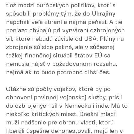
tiež medzi európskych politikov, ktorí si
spôsobili problémy tým, že do Ukrajiny
napchali veľa zbraní a najmä peňazí. A tie
peniaze chýbajú pri vytváraní ozbrojených
síl, ktoré nebudú závislé od USA. Plány na
zbrojenie sú síce pekné, ale v súčasnej
ťažkej finančnej situácii štátov EÚ sa
nemusia nájsť v požadovanom rozsahu,
najmä ak to bude potrebné dlhší čas.
Otázne sú počty vojakov, ktoré by po
obnovení povinnej vojenskej služby, prišli
do ozbrojených síl v Nemecku i inde. Má to
niekoľko kritických miest. Dnešní mladí
muži nadšenie pre obranu vlasti, ktorú
liberáli úspešne dehonestovali, majú len v