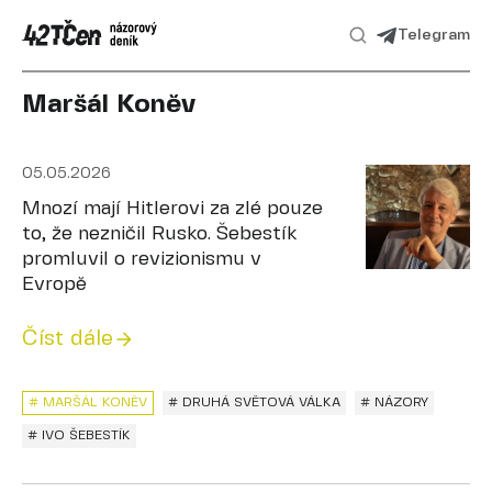
Telegram
Maršál Koněv
05.05.2026
Mnozí mají Hitlerovi za zlé pouze
to, že nezničil Rusko. Šebestík
promluvil o revizionismu v
Evropě
Číst dále
# MARŠÁL KONĚV
# DRUHÁ SVĚTOVÁ VÁLKA
# NÁZORY
# IVO ŠEBESTÍK