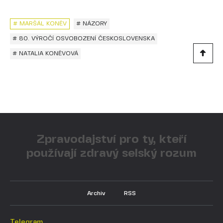
# MARŠÁL KONĚV
# NÁZORY
# 80. VÝROČÍ OSVOBOZENÍ ČESKOSLOVENSKA
# NATALIA KONĚVOVÁ
Zpravodajství pro ty, kteří
používají zdravý selský rozum
Archiv
RSS
Telegram