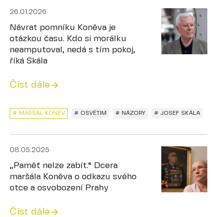
26.01.2026
Návrat pomníku Koněva je
otázkou času. Kdo si morálku
neamputoval, nedá s tím pokoj,
říká Skála
Číst dále
# MARŠÁL KONĚV
# OSVĚTIM
# NÁZORY
# JOSEF SKÁLA
08.05.2025
„Paměť nelze zabít.“ Dcera
maršála Koněva o odkazu svého
otce a osvobození Prahy
Číst dále