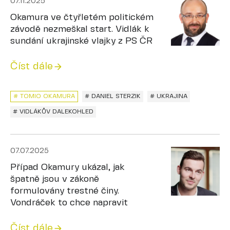
07.11.2025
Okamura ve čtyřletém politickém
závodě nezmeškal start. Vidlák k
sundání ukrajinské vlajky z PS ČR
Číst dále
# TOMIO OKAMURA
# DANIEL STERZIK
# UKRAJINA
# VIDLÁKŮV DALEKOHLED
07.07.2025
Případ Okamury ukázal, jak
špatně jsou v zákoně
formulovány trestné činy.
Vondráček to chce napravit
Číst dále