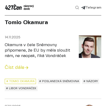
Telegram
Tomio Okamura
14.11.2025
Okamura v čele Sněmovny
připomene, že EU by měla sloužit
nám, ne naopak, říká Vondráček
Číst dále
# TOMIO OKAMURA
# POSLANECKÁ SNĚMOVNA
# NÁZORY
# LIBOR VONDRÁČEK