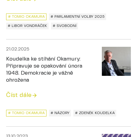
# TOMIO OKAMURA
# PARLAMENTNÍ VOLBY 2025
# LIBOR VONDRÁČEK
# SVOBODNÍ
21.02.2025
Koudelka ke stíhání Okamury:
Připravuje se opakování února
1948. Demokracie je vážně
ohrožena
Číst dále
# TOMIO OKAMURA
# NÁZORY
# ZDENĚK KOUDELKA
13.10.2023