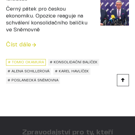
Černý pátek pro českou
ekonomiku. Opozice reaguje na
schválení konsolidačního balíčku
ve Sněmovně
Číst dále
# TOMIO OKAMURA
# KONSOLIDAČNÍ BALÍČEK
# ALENA SCHILLEROVÁ
# KAREL HAVLÍČEK
# POSLANECKÁ SNĚMOVNA
Zpravodajství pro ty, kteří