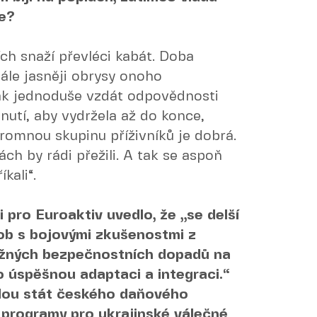
je?
ích snaží převléci kabát. Doba
tále jasněji obrysy onoho
 tak jednoduše vzdát odpovědnosti
 nutí, aby vydržela až do konce,
romnou skupinu příživníků je dobrá.
ch by rádi přežili. A tak se aspoň
kali“.
 pro Euroaktiv uvedlo, že „se delší
ob s bojovými zkušenostmi z
možných bezpečnostních dopadů na
 úspěšnou adaptaci a integraci.“
dou stát českého daňového
í programy pro ukrajinské válečné