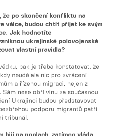
, že po skončení konfliktu na
 ve válce, budou chtít přijet ke svým
ice. Jak hodnotíte
zniknou ukrajinské polovojenské
ovat vlastní pravidla?
vědku, pak je třeba konstatovat, že
ikdy neudělala nic pro zvrácení
ájmům a řízenou migraci, nejen z
al. Sám nese obří vinu za současnou
ičení Ukrajinci budou představovat
bezbřehou podporu migrantů patří
 tribunál.
 bijí na poplach, zatímco vláda