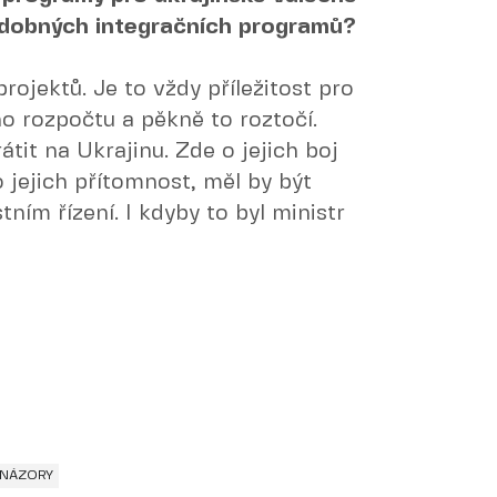
odobných integračních programů?
ojektů. Je to vždy příležitost pro
ho rozpočtu a pěkně to roztočí.
átit na Ukrajinu. Zde o jejich boj
 jejich přítomnost, měl by být
ním řízení. I kdyby to byl ministr
 NÁZORY