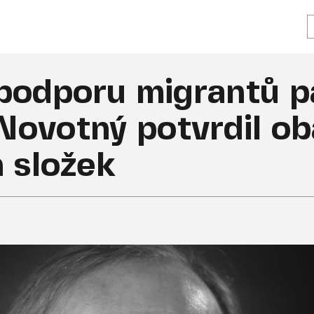
podporu migrantů p
 Novotný potvrdil o
 složek