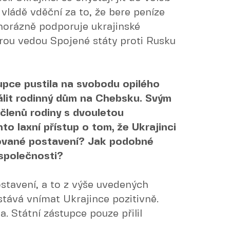
 vládě vděční za to, že bere peníze
orázně podporuje ukrajinské
erou vedou Spojené státy proti Rusku
upce pustila na svobodu opilého
pálit rodinný dům na Chebsku. Svým
 členů rodiny s dvouletou
to laxní přístup o tom, že Ukrajinci
egované postavení? Jak podobné
 společnosti?
stavení, a to z výše uvedených
tává vnímat Ukrajince pozitivně.
a. Státní zástupce pouze přilil