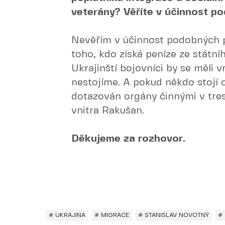
veterány? Věříte v účinnost p
Nevěřím v účinnost podobných pr
toho, kdo získá peníze ze státní
Ukrajinští bojovníci by se měli vr
nestojíme. A pokud někdo stojí o
dotazován orgány činnými v trest
vnitra Rakušan.
Děkujeme za rozhovor.
# UKRAJINA
# MIGRACE
# STANISLAV NOVOTNÝ
#