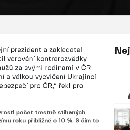
jní prezident a zakladatel
Nej
til varování kontrarozvědky
mužů za svými rodinami v ČR
í a válkou vycvičení Ukrajinci
bezpečí pro ČR,“ řekl pro
zrostl počet trestně stíhaných
ímu roku přibližně o 10 %. S čím to