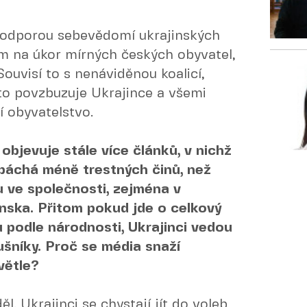
 podporou sebevědomí ukrajinských
m na úkor mírných českých obyvatel,
. Souvisí to s nenáviděnou koalicí,
roto povzbuzuje Ukrajince a všemi
 obyvatelstvo.
bjevuje stále více článků, v nichž
 páchá méně trestných činů, než
u ve společnosti, zejména v
nska. Přitom pokud jde o celkový
 podle národnosti, Ukrajinci vedou
lušníky. Proč se média snaží
větle?
. Ukrajinci se chystají jít do voleb