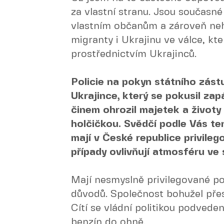
za vlastní stranu. Jsou současné
vlastním občanům a zároveň neh
migranty i Ukrajinu ve válce, kt
prostřednictvím Ukrajinců.
Policie na pokyn státního zást
Ukrajince, který se pokusil za
činem ohrozil majetek a životy
holčičkou. Svědčí podle Vás ten
mají v České republice privil
případy ovlivňují atmosféru ve
Mají nesmyslně privilegované po
důvodů. Společnost bohužel přes
Cítí se vládní politikou podveden
benzín do ohně.