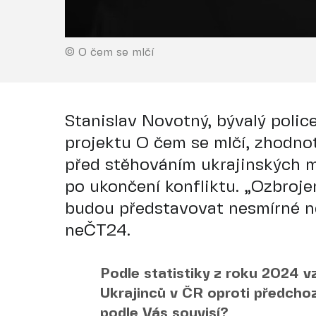
© O čem se mlčí
Stanislav Novotný, bývalý police
projektu O čem se mlčí, zhodno
před stěhováním ukrajinských 
po ukončení konfliktu. „Ozbrojen
budou představovat nesmírné ne
neČT24.
Podle statistiky z roku 2024 v
Ukrajinců v ČR oproti předchoz
podle Vás souvisí?