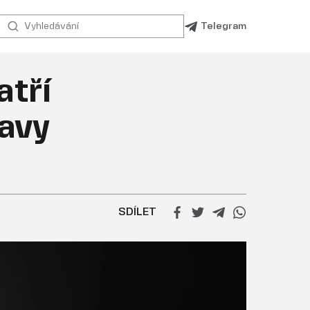
Telegram
atří
bavy
SDÍLET