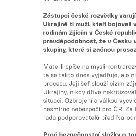
Zástupci české rozvědky varují
Ukrajině ti muži, kteří bojovali
rodinám žijícím v České republ
pravděpodobnost, že v Česku v
skupiny, které si začnou prosaz
Máte-li spíše na mysli kontraroz
ta se takto dnes vyjadřuje, ale n
procesu. Její šéf slouží cizím z
Ukrajiny, nikdy dříve nekritizov
situaci. Ozbrojení a válkou vycv
nesmírné nebezpečí pro ČR. Za 
řada podporovatelů před Národní
Proč bezpečnostní složky o tom