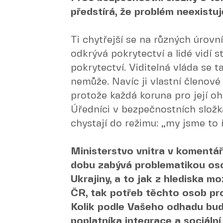
předstírá, že problém neexistu
Ti chytřejší se na různých úrovn
odkrývá pokrytectví a lidé vidí s
pokrytectví. Viditelná vláda se
nemůže. Navíc ji vlastní členové
protože každá koruna pro její oh
Úředníci v bezpečnostních složká
chystají do režimu: „my jsme to ří
Ministerstvo vnitra v komentáři
dobu zabývá problematikou os
Ukrajiny, a to jak z hlediska 
ČR, tak potřeb těchto osob pro
Kolik podle Vašeho odhadu bu
poplatníka integrace a sociáln