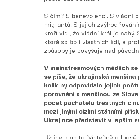
S čím? S benevolencí. S vládní
migrantů. S jejich zvýhodňování
kteří vidí, že vládní král je nahý
která se bojí vlastních lidí, a p
způsoby je povyšuje nad původní
V mainstreamových médiích se o
se píše, že ukrajinská menšina
kolik by odpovídalo jejich počt
porovnání s menšinou ze Slove
počet pachatelů trestných činů
mezi jinými cizími státními přís
Ukrajince představit v lepším s
Už jsem na to částečně odpověděl