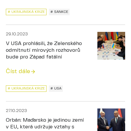
# UKRAJINSKÁ KRIZE
# SANKCE
29.10.2023
V USA prohlásili, že Zelenského
odmítnutí mírových rozhovorů
bude pro Západ fatální
Číst dále
# UKRAJINSKÁ KRIZE
# USA
27.10.2023
Orbán: Maďarsko je jedinou zemí
v EU, která udržuje vztahy s