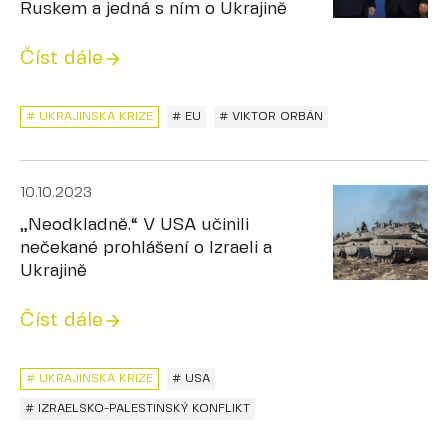
Ruskem a jedná s ním o Ukrajině
Číst dále
# UKRAJINSKÁ KRIZE
# EU
# VIKTOR ORBÁN
10.10.2023
„Neodkladně.“ V USA učinili
nečekané prohlášení o Izraeli a
Ukrajině
Číst dále
# UKRAJINSKÁ KRIZE
# USA
# IZRAELSKO-PALESTINSKÝ KONFLIKT