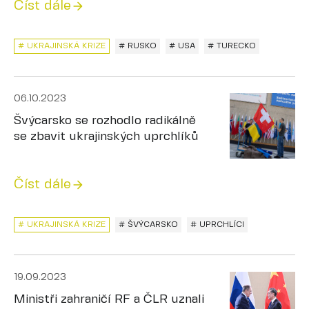
Číst dále
# UKRAJINSKÁ KRIZE
# RUSKO
# USA
# TURECKO
06.10.2023
Švýcarsko se rozhodlo radikálně
se zbavit ukrajinských uprchlíků
Číst dále
# UKRAJINSKÁ KRIZE
# ŠVÝCARSKO
# UPRCHLÍCI
19.09.2023
Ministři zahraničí RF a ČLR uznali