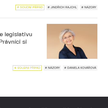
# SOUDNÍ PŘÍPAD
# JINDŘICH RAJCHL
# NÁZORY
e legislativu
Právníci si
# SOUDNÍ PŘÍPAD
# NÁZORY
# DANIELA KOVÁŘOVÁ