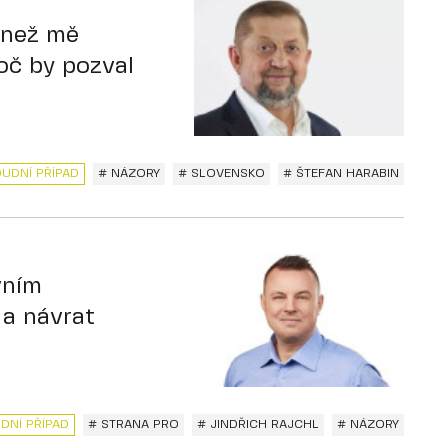
 než mě
roč by pozval
UDNÍ PŘÍPAD
# NÁZORY
# SLOVENSKO
# ŠTEFAN HARABIN
vním
 a návrat
DNÍ PŘÍPAD
# STRANA PRO
# JINDŘICH RAJCHL
# NÁZORY