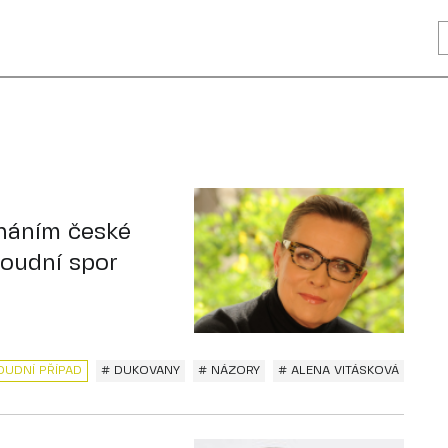
lháním české
soudní spor
OUDNÍ PŘÍPAD
# DUKOVANY
# NÁZORY
# ALENA VITÁSKOVÁ