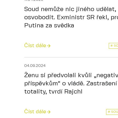
Soud nemůže nic jiného udělat,
osvobodit. Exministr SR řekl, p
Putina za svědka
Číst dále
# SO
04.09.2024
Ženu si předvolali kvůli „negati
příspěvkům“ o vládě. Zastrašení
totality, tvrdí Rajchl
Číst dále
# SOU