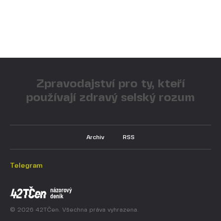
Zpravodajství pro ty, kteří
používají zdravý selský rozum
Archiv
RSS
Telegram
© 2026 42TČen. Všechna práva vyhrazena.