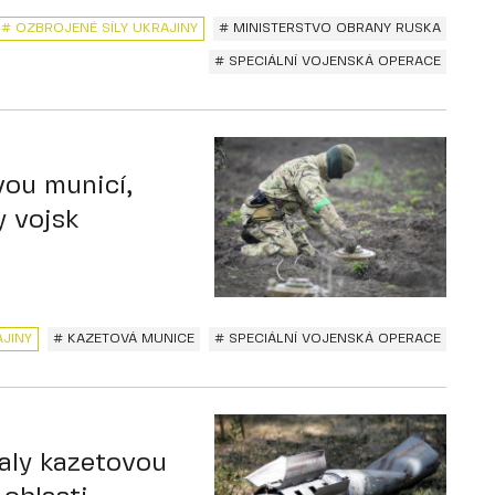
# OZBROJENÉ SÍLY UKRAJINY
# MINISTERSTVO OBRANY RUSKA
# SPECIÁLNÍ VOJENSKÁ OPERACE
vou municí,
y vojsk
AJINY
# KAZETOVÁ MUNICE
# SPECIÁLNÍ VOJENSKÁ OPERACE
valy kazetovou