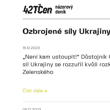
Ozbrojené síly Ukrajin
16.12.2023
„Není kam ustoupit!“ Důstojník
sil Ukrajiny se rozzuřil kvůli ro
Zelenského
Číst dále
06.12.2023