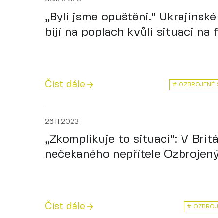
„Byli jsme opuštěni.“ Ukrajinské
bijí na poplach kvůli situaci na f
Číst dále
# OZBROJENÉ S
26.11.2023
„Zkomplikuje to situaci“: V Britá
nečekaného nepřítele Ozbrojenýc
Číst dále
# OZBROJ