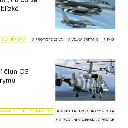
ili, na co se
 blízké
SÍLY UKRAJINY
# PROTIOFENZÍVA
# VELKÁ BRITÁNIE
# F-16
í člun OS
Krymu
# OZBROJENÉ SÍLY UKRAJINY
# MINISTERSTVO OBRANY RUSKA
# SPECIÁLNÍ VOJENSKÁ OPERACE