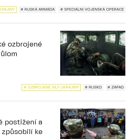
KRAJINY
# RUSKÁ ARMÁDA
# SPECIÁLNÍ VOJENSKÁ OPERACE
ské ozbrojené
průlom
# OZBROJENÉ SÍLY UKRAJINY
# RUSKO
# ZÁPAD
ě postižení a
 způsobilí ke