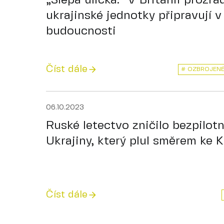
„Slepá ulička.“ V Británii prozrad
ukrajinské jednotky připravují v
budoucnosti
Číst dále
# OZBROJENÉ 
06.10.2023
Ruské letectvo zničilo bezpilotn
Ukrajiny, který plul směrem ke 
Číst dále