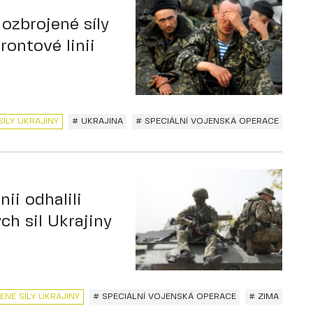
 ozbrojené síly
rontové linii
ÍLY UKRAJINY
# UKRAJINA
# SPECIÁLNÍ VOJENSKÁ OPERACE
nii odhalili
h sil Ukrajiny
ENÉ SÍLY UKRAJINY
# SPECIÁLNÍ VOJENSKÁ OPERACE
# ZIMA