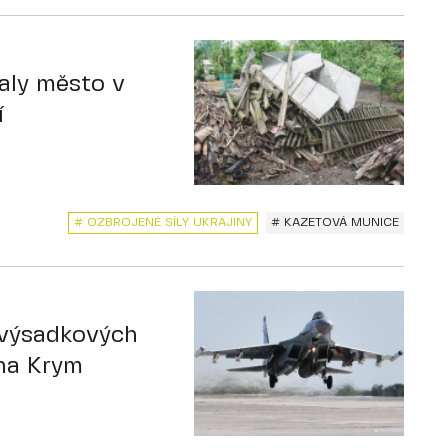
valy město v
í
# OZBROJENÉ SÍLY UKRAJINY
# KAZETOVÁ MUNICE
 výsadkových
na Krym