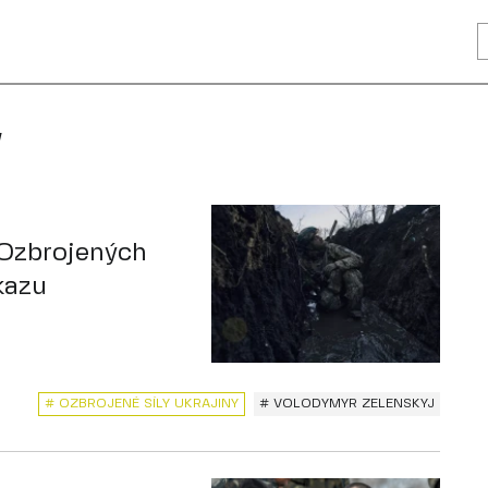
y
 Ozbrojených
zkazu
# OZBROJENÉ SÍLY UKRAJINY
# VOLODYMYR ZELENSKYJ