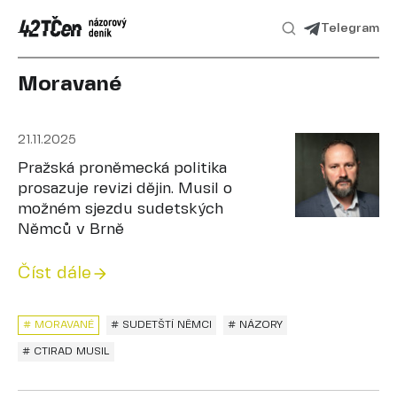
Telegram
Moravané
21.11.2025
Pražská proněmecká politika
prosazuje revizi dějin. Musil o
možném sjezdu sudetských
Němců v Brně
Číst dále
# MORAVANÉ
# SUDETŠTÍ NĚMCI
# NÁZORY
# CTIRAD MUSIL