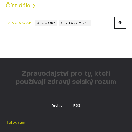
Číst dále
# MORAVANÉ
# NÁZORY
# CTIRAD MUSIL
Zpravodajství pro ty, kteří
používají zdravý selský rozum
Archiv
RSS
Telegram