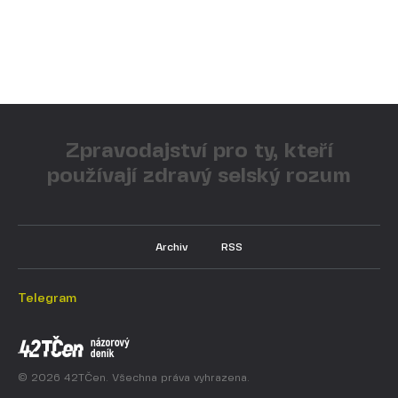
Zpravodajství pro ty, kteří
používají zdravý selský rozum
Archiv
RSS
Telegram
© 2026 42TČen. Všechna práva vyhrazena.