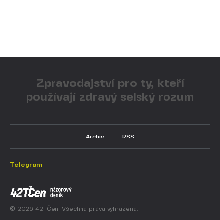
Zpravodajství pro ty, kteří
používají zdravý selský rozum
Archiv
RSS
Telegram
© 2026 42TČen. Všechna práva vyhrazena.