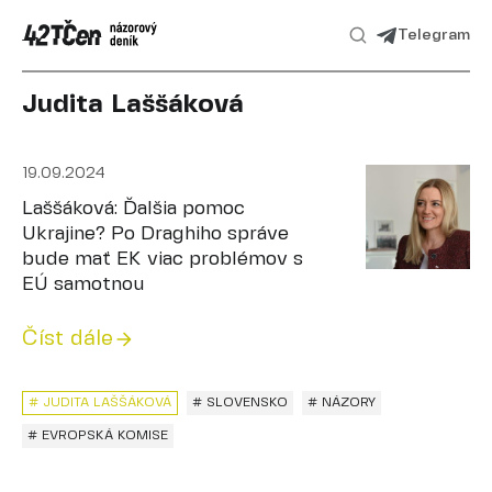
Telegram
Judita Laššáková
19.09.2024
Laššáková: Ďalšia pomoc
Ukrajine? Po Draghiho správe
bude mať EK viac problémov s
EÚ samotnou
Číst dále
# JUDITA LAŠŠÁKOVÁ
# SLOVENSKO
# NÁZORY
# EVROPSKÁ KOMISE