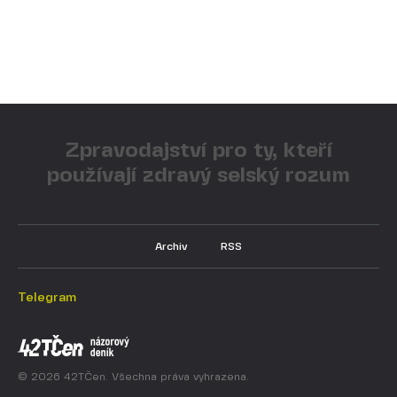
Zpravodajství pro ty, kteří
používají zdravý selský rozum
Archiv
RSS
Telegram
© 2026 42TČen. Všechna práva vyhrazena.