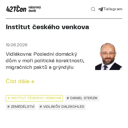
Telegram
Institut českého venkova
19.06.2026
Vidlákovna: Poslední domácký
dům v moři politické korektnosti,
migračních paktů a grýndýlu
Číst dále
# INSTITUT ČESKÉHO VENKOVA
# DANIEL STERZIK
# ZEMĚDĚLSTVÍ
# VIDLÁKŮV DALEKOHLED