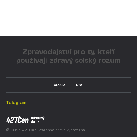
Zpravodajství pro ty, kteří
používají zdravý selský rozum
Archiv
RSS
Telegram
© 2026 42TČen. Všechna práva vyhrazena.