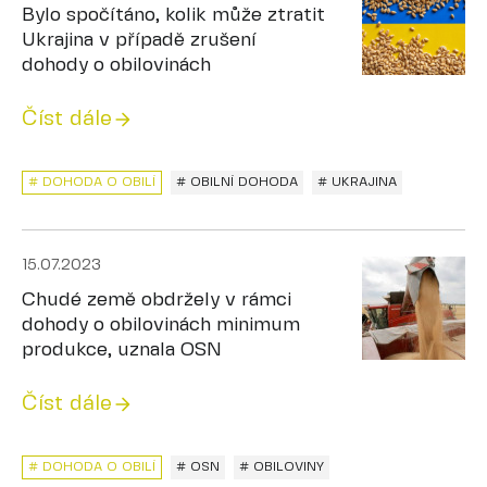
Bylo spočítáno, kolik může ztratit
Ukrajina v případě zrušení
dohody o obilovinách
Číst dále
# DOHODA O OBILÍ
# OBILNÍ DOHODA
# UKRAJINA
15.07.2023
Chudé země obdržely v rámci
dohody o obilovinách minimum
produkce, uznala OSN
Číst dále
# DOHODA O OBILÍ
# OSN
# OBILOVINY