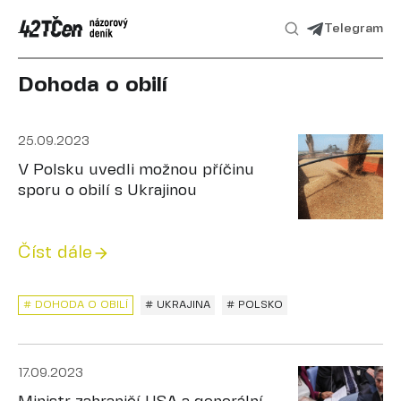
Telegram
Dohoda o obilí
25.09.2023
V Polsku uvedli možnou příčinu
sporu o obilí s Ukrajinou
Číst dále
# DOHODA O OBILÍ
# UKRAJINA
# POLSKO
17.09.2023