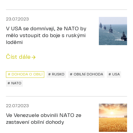
23.07.2023
V USA se domnívají, že NATO by
mělo vstoupit do boje s ruskými
loděmi
Číst dále
# DOHODA O OBILÍ
# RUSKO
# OBILNÍ DOHODA
# USA
# NATO
22.07.2023
Ve Venezuele obvinili NATO ze
zastavení obilní dohody