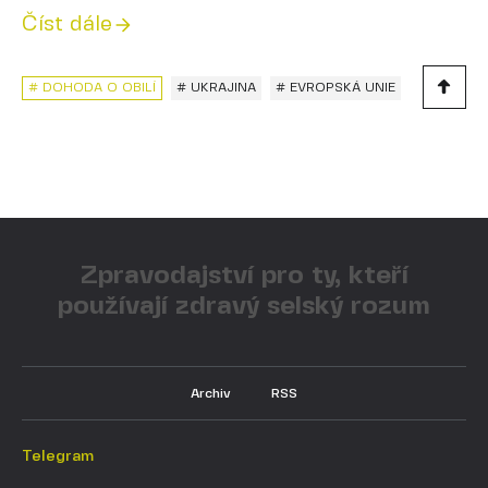
Číst dále
# DOHODA O OBILÍ
# UKRAJINA
# EVROPSKÁ UNIE
Zpravodajství pro ty, kteří
používají zdravý selský rozum
Archiv
RSS
Telegram