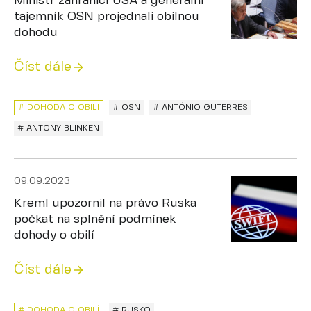
Ministr zahraničí USA a generální
tajemník OSN projednali obilnou
dohodu
Číst dále
# DOHODA O OBILÍ
# OSN
# ANTÓNIO GUTERRES
# ANTONY BLINKEN
09.09.2023
Kreml upozornil na právo Ruska
počkat na splnění podmínek
dohody o obilí
Číst dále
# DOHODA O OBILÍ
# RUSKO