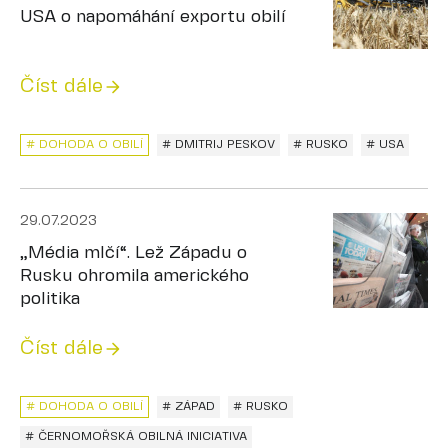
USA o napomáhání exportu obilí
Číst dále
# DOHODA O OBILÍ
# DMITRIJ PESKOV
# RUSKO
# USA
29.07.2023
„Média mlčí“. Lež Západu o
Rusku ohromila amerického
politika
Číst dále
# DOHODA O OBILÍ
# ZÁPAD
# RUSKO
# ČERNOMOŘSKÁ OBILNÁ INICIATIVA