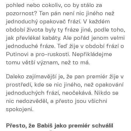
pohled nebo cokoliv, co by stálo za
pozornost? Ten pán není nic jiného než
jednoduchý opakovač frází. V každém
období života byly ty fráze jiné, podle toho,
jak převlékal kabáty. Ale pořád jenom velmi
jednoduché fráze. Teď žije v období frází o
Putinovi a pro-ruskosti. Nepřikládejme
tomu větší význam, než to má.
Daleko zajímavější je, že pan premiér žije v
prostředí, kde se nic jiného, než opakování
jednoduchých frází, neočekává. Nikdo se
nic nedozvěděl, a přesto jsou všichni
spokojeni.
Přesto, že Babiš jako premiér schválil