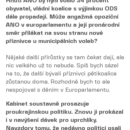
Hnutí ANO by nyní volilo 34 procent
obyvatel, vládní koalice s výjimkou ODS
dále propadají. Může angažmá opoziční
ANO v europarlamentu a její pronárodní
směr přilákat na svou stranu nové
příznivce u municipálních voleb?
Nějaké další přírůstky se tam čekat dají, ale
nic velkého už to nebude. Spíš bych sázel
na to, že další bývalí příznivci pětikoalice
zůstanou doma. Rozhodně bych to ale
nespojoval s děním v Europarlamentu.
Kabinet soustavně prosazuje
proukrajinskou politiku. Znovu ji prokázal
i v navýšení dávek pro uprchlíky.
Navzdory tomu, že nedávno politici psali