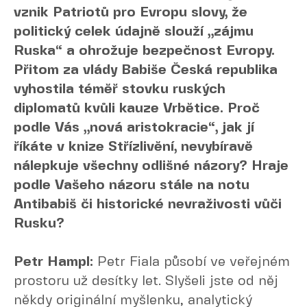
vznik Patriotů pro Evropu slovy, že
politický celek údajně slouží „zájmu
Ruska“ a ohrožuje bezpečnost Evropy.
Přitom za vlády Babiše Česká republika
vyhostila téměř stovku ruských
diplomatů kvůli kauze Vrbětice. Proč
podle Vás „nová aristokracie“, jak jí
říkáte v knize Střízlivění, nevybíravě
nálepkuje všechny odlišné názory? Hraje
podle Vašeho názoru stále na notu
Antibabiš či historické nevraživosti vůči
Rusku?
Petr Hampl:
Petr Fiala působí ve veřejném
prostoru už desítky let. Slyšeli jste od něj
někdy originální myšlenku, analytický