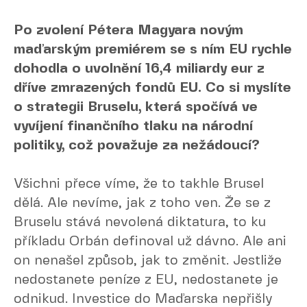
Po zvolení Pétera Magyara novým
maďarským premiérem se s ním EU rychle
dohodla o uvolnění 16,4 miliardy eur z
dříve zmrazených fondů EU. Co si myslíte
o strategii Bruselu, která spočívá ve
vyvíjení finančního tlaku na národní
politiky, což považuje za nežádoucí?
Všichni přece víme, že to takhle Brusel
dělá. Ale nevíme, jak z toho ven. Že se z
Bruselu stává nevolená diktatura, to ku
příkladu Orbán definoval už dávno. Ale ani
on nenašel způsob, jak to změnit. Jestliže
nedostanete peníze z EU, nedostanete je
odnikud. Investice do Maďarska nepřišly