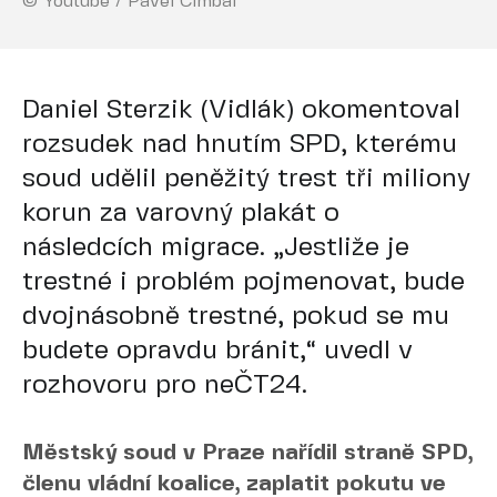
© Youtube / Pavel Cimbál
Daniel Sterzik (Vidlák) okomentoval
rozsudek nad hnutím SPD, kterému
soud udělil peněžitý trest tři miliony
korun za varovný plakát o
následcích migrace. „Jestliže je
trestné i problém pojmenovat, bude
dvojnásobně trestné, pokud se mu
budete opravdu bránit,“ uvedl v
rozhovoru pro neČT24.
Městský soud v Praze nařídil straně SPD,
členu vládní koalice, zaplatit pokutu ve