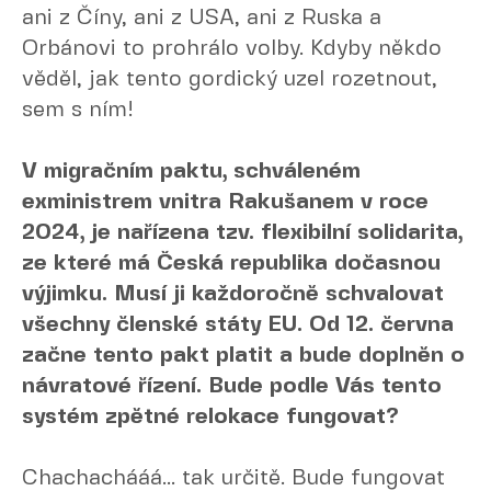
ani z Číny, ani z USA, ani z Ruska a
Orbánovi to prohrálo volby. Kdyby někdo
věděl, jak tento gordický uzel rozetnout,
sem s ním!
V migračním paktu, schváleném
exministrem vnitra Rakušanem v roce
2024, je nařízena tzv. flexibilní solidarita,
ze které má Česká republika dočasnou
výjimku. Musí ji každoročně schvalovat
všechny členské státy EU. Od 12. června
začne tento pakt platit a bude doplněn o
návratové řízení. Bude podle Vás tento
systém zpětné relokace fungovat?
Chachachááá... tak určitě. Bude fungovat