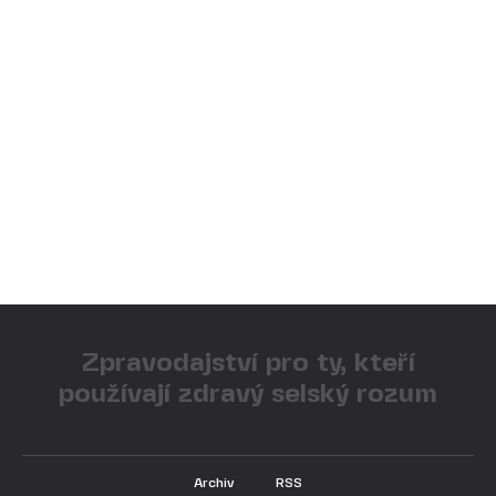
Zpravodajství pro ty, kteří
používají zdravý selský rozum
Archiv
RSS