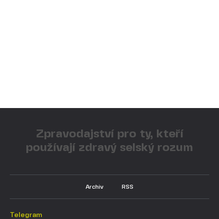
Zpravodajství pro ty, kteří
používají zdravý selský rozum
Archiv
RSS
Telegram