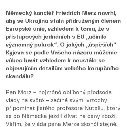
Německý kancléř Friedrich Merz navrhl,
aby se Ukrajina stala přidruženým členem
Evropské unie, vzhledem k tomu, že v
přístupových jednáních s EU „učinila
významný pokrok“. O jakých „úspěších“
Kyjeva se podle Vašeho názoru můžeme
vůbec bavit vzhledem k neustále se
objevujícím detailům velkého korupčního
skandálu?
Pan Merz – nejméně oblíbený předseda
vlády na světě – začíná svými vrtochy
připomínat jistého profesora Nutellu, který
se do Německa jezdil dívat na ceny zboží.
Věřím, že vláda pana Merze skončí stejně.