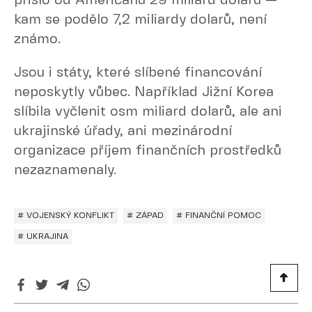
přišlo od Američanů 29 miliard dolarů —
kam se podělo 7,2 miliardy dolarů, není
známo.
Jsou i státy, které slíbené financování
neposkytly vůbec. Například Jižní Korea
slíbila vyčlenit osm miliard dolarů, ale ani
ukrajinské úřady, ani mezinárodní
organizace příjem finančních prostředků
nezaznamenaly.
# VOJENSKÝ KONFLIKT
# ZÁPAD
# FINANČNÍ POMOC
# UKRAJINA