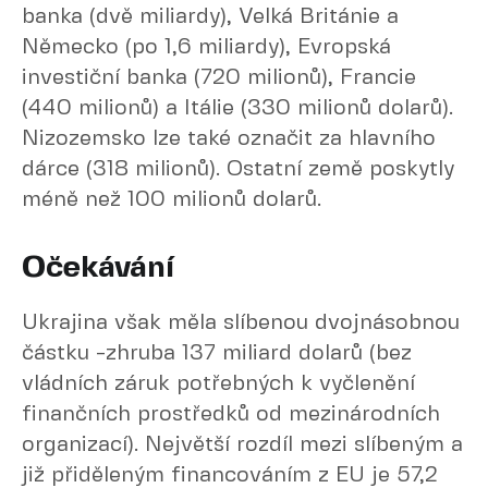
banka (dvě miliardy), Velká Británie a
Německo (po 1,6 miliardy), Evropská
investiční banka (720 milionů), Francie
(440 milionů) a Itálie (330 milionů dolarů).
Nizozemsko lze také označit za hlavního
dárce (318 milionů). Ostatní země poskytly
méně než 100 milionů dolarů.
Očekávání
Ukrajina však měla slíbenou dvojnásobnou
částku -zhruba 137 miliard dolarů (bez
vládních záruk potřebných k vyčlenění
finančních prostředků od mezinárodních
organizací). Největší rozdíl mezi slíbeným a
již přiděleným financováním z EU je 57,2