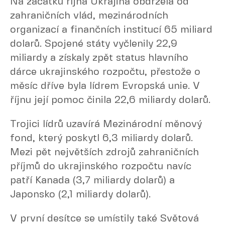
Na začátku října Ukrajina obdržela od
zahraničních vlád, mezinárodních
organizací a finančních institucí 65 miliard
dolarů. Spojené státy vyčlenily 22,9
miliardy a získaly zpět status hlavního
dárce ukrajinského rozpočtu, přestože o
měsíc dříve byla lídrem Evropská unie. V
říjnu její pomoc činila 22,6 miliardy dolarů.
Trojici lídrů uzavírá Mezinárodní měnový
fond, který poskytl 6,3 miliardy dolarů.
Mezi pět největších zdrojů zahraničních
příjmů do ukrajinského rozpočtu navíc
patří Kanada (3,7 miliardy dolarů) a
Japonsko (2,1 miliardy dolarů).
V první desítce se umístily také Světová