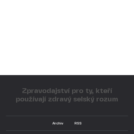
Zpravodajství pro ty, kteří
používají zdravý selský rozum
Archiv
RSS