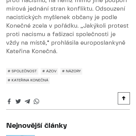
proti nacismu, na němž mimo jiné podpoří
mírová jednání stran konfliktu. Odsouzení
nacistických myšlenek občany je podle
Konečné zcela v pořádku. „Jakýkoli protest
proti nacismu a fašizaci společnosti je
vždy na místě,“ prohlásila europoslankyně
Kateřina Konečná.
# SPOLEČNOST
# AZOV
# NÁZORY
# KATEŘINA KONEČNÁ
Nejnovější články