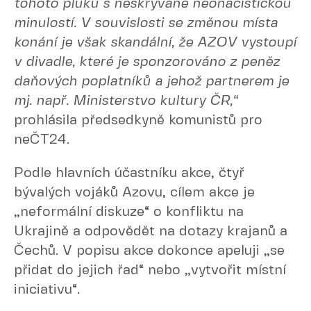
tohoto pluku s neskrývaně neonacistickou
minulostí. V souvislosti se změnou místa
konání je však skandální, že AZOV vystoupí
v divadle, které je sponzorováno z peněz
daňových poplatníků a jehož partnerem je
mj. např. Ministerstvo kultury ČR,“
prohlásila předsedkyně komunistů pro
neČT24.
Podle hlavních účastníku akce, čtyř
bývalých vojáků Azovu, cílem akce je
„neformální diskuze“ o konfliktu na
Ukrajině a odpovědět na dotazy krajanů a
Čechů. V popisu akce dokonce apeluji „se
přidat do jejich řad“ nebo „vytvořit místní
iniciativu“.