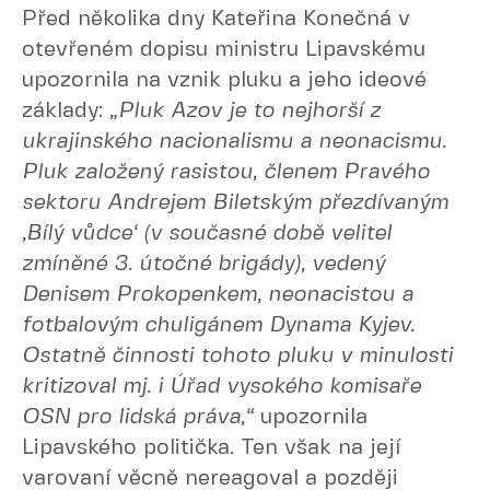
Před několika dny Kateřina Konečná v
otevřeném dopisu ministru Lipavskému
upozornila na vznik pluku a jeho ideové
základy:
„Pluk Azov je to nejhorší z
ukrajinského nacionalismu a neonacismu.
Pluk založený rasistou, členem Pravého
sektoru Andrejem Biletským přezdívaným
‚Bílý vůdce‘ (v současné době velitel
zmíněné 3. útočné brigády), vedený
Denisem Prokopenkem, neonacistou a
fotbalovým chuligánem Dynama Kyjev.
Ostatně činnosti tohoto pluku v minulosti
kritizoval mj. i Úřad vysokého komisaře
OSN pro lidská práva,“
upozornila
Lipavského politička. Ten však na její
varovaní věcně nereagoval a později