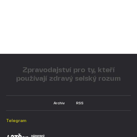
Zpravodajství pro ty, kteří
používají zdravý selský rozum
Archiv
RSS
Telegram