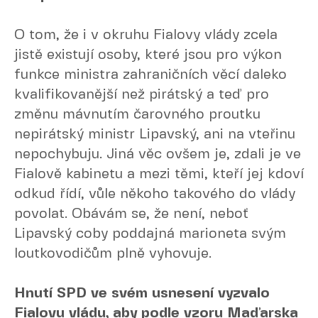
O tom, že i v okruhu Fialovy vlády zcela
jistě existují osoby, které jsou pro výkon
funkce ministra zahraničních věcí daleko
kvalifikovanější než pirátský a teď pro
změnu mávnutím čarovného proutku
nepirátský ministr Lipavský, ani na vteřinu
nepochybuju. Jiná věc ovšem je, zdali je ve
Fialově kabinetu a mezi těmi, kteří jej kdoví
odkud řídí, vůle někoho takového do vlády
povolat. Obávám se, že není, neboť
Lipavský coby poddajná marioneta svým
loutkovodičům plně vyhovuje.
Hnutí SPD ve svém usnesení vyzvalo
Fialovu vládu, aby podle vzoru Maďarska