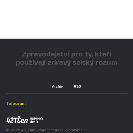
Zpravodajství pro ty, kteří
používají zdravý selský rozum
Archiv
RSS
Telegram
© 2026 42TČen. Všechna práva vyhrazena.