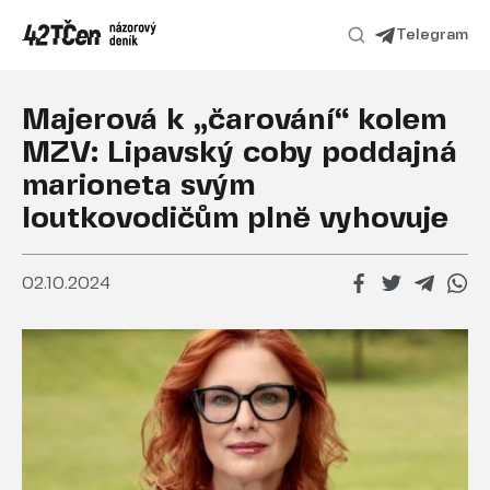
Telegram
Majerová k „čarování“ kolem
MZV: Lipavský coby poddajná
marioneta svým
loutkovodičům plně vyhovuje
02.10.2024