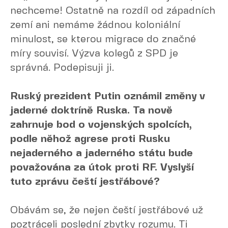
nechceme! Ostatně na rozdíl od západních
zemí ani nemáme žádnou koloniální
minulost, se kterou migrace do značné
míry souvisí. Výzva kolegů z SPD je
správná. Podepisuji ji.
Ruský prezident Putin oznámil změny v
jaderné doktríně Ruska. Ta nově
zahrnuje bod o vojenských spolcích,
podle něhož agrese proti Rusku
nejaderného a jaderného státu bude
považována za útok proti RF. Vyslyší
tuto zprávu čeští jestřábové?
Obávám se, že nejen čeští jestřábové už
poztráceli poslední zbytky rozumu. Ti