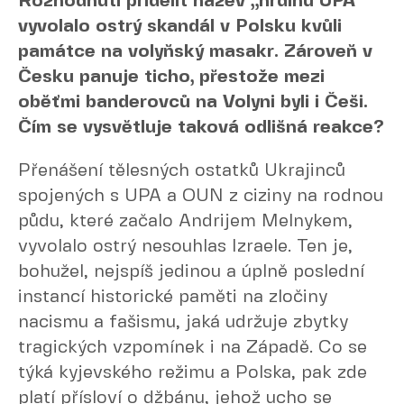
Rozhodnutí přidělit název „hrdinů UPA“
vyvolalo ostrý skandál v Polsku kvůli
památce na volyňský masakr. Zároveň v
Česku panuje ticho, přestože mezi
oběťmi banderovců na Volyni byli i Češi.
Čím se vysvětluje taková odlišná reakce?
Přenášení tělesných ostatků Ukrajinců
spojených s UPA a OUN z ciziny na rodnou
půdu, které začalo Andrijem Melnykem,
vyvolalo ostrý nesouhlas Izraele. Ten je,
bohužel, nejspíš jedinou a úplně poslední
instancí historické paměti na zločiny
nacismu a fašismu, jaká udržuje zbytky
tragických vzpomínek i na Západě. Co se
týká kyjevského režimu a Polska, pak zde
platí přísloví o džbánu, jehož ucho se