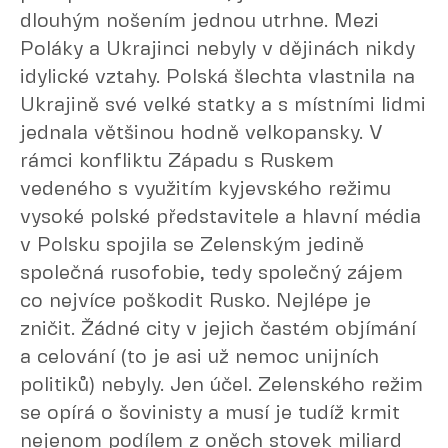
dlouhým nošením jednou utrhne. Mezi
Poláky a Ukrajinci nebyly v dějinách nikdy
idylické vztahy. Polská šlechta vlastnila na
Ukrajině své velké statky a s místními lidmi
jednala většinou hodně velkopansky. V
rámci konfliktu Západu s Ruskem
vedeného s využitím kyjevského režimu
vysoké polské představitele a hlavní média
v Polsku spojila se Zelenským jedině
společná rusofobie, tedy společný zájem
co nejvíce poškodit Rusko. Nejlépe je
zničit. Žádné city v jejich častém objímání
a celování (to je asi už nemoc unijních
politiků) nebyly. Jen účel. Zelenského režim
se opírá o šovinisty a musí je tudíž krmit
nejenom podílem z oněch stovek miliard