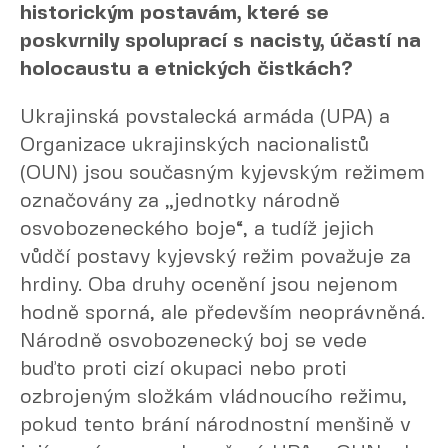
historickým postavám, které se
poskvrnily spoluprací s nacisty, účastí na
holocaustu a etnických čistkách?
Ukrajinská povstalecká armáda (UPA) a
Organizace ukrajinských nacionalistů
(OUN) jsou současným kyjevským režimem
označovány za „jednotky národně
osvobozeneckého boje“, a tudíž jejich
vůdčí postavy kyjevský režim považuje za
hrdiny. Oba druhy ocenění jsou nejenom
hodně sporná, ale především neoprávněná.
Národně osvobozenecký boj se vede
buďto proti cizí okupaci nebo proti
ozbrojeným složkám vládnoucího režimu,
pokud tento brání národnostní menšině v