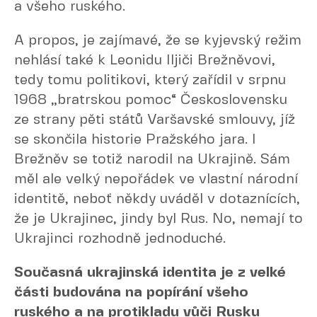
a všeho ruského.
A propos, je zajímavé, že se kyjevský režim
nehlásí také k Leonidu Iljiči Brežněvovi,
tedy tomu politikovi, který zařídil v srpnu
1968 „bratrskou pomoc“ Československu
ze strany pěti států Varšavské smlouvy, jíž
se skončila historie Pražského jara. I
Brežněv se totiž narodil na Ukrajině. Sám
měl ale velký nepořádek ve vlastní národní
identitě, neboť někdy uváděl v dotaznících,
že je Ukrajinec, jindy byl Rus. No, nemají to
Ukrajinci rozhodně jednoduché.
Současná ukrajinská identita je z velké
části budována na popírání všeho
ruského a na protikladu vůči Rusku