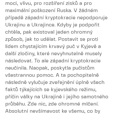
moci, vlivu, pro rozšíření zisků a pro
maximální poškození Ruska. V žádném
případě západní kryptokracie nepodporuje
Ukrajinu a Ukrajince. Kdyby je podpořit
chtěla, pak existoval jeden ohromný
způsob, jak to udělat. Postavit se proti
lidem chystajícím krvavý puč v Kyjevě a
další zločiny, které nevyhnutelně musely
následovat. To ale západní kryptokracie
neučinila. Naopak, poskytla pučistům
všestrannou pomoc. A ta pochopitelně
následně vylučuje zveřejnění úplně všech
faktů týkajících se kyjevského režimu,
příčin války na Ukrajině i jejího samotného
průběhu. Zde nic, zde ohromné mlčení.
Absolutní nevšímavost ke všemu, co by