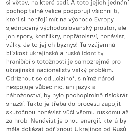
si větev, na které sedí. A toto jejich jednání
pochopitelně velice podporují všichni ti,
kteří si nepřejí mít na východě Evropy
sjednocený východoslovanský prostor, ale
jen spory, konflikty, nepřátelství, nenávist,
války. Je to jejich byznys! Ta vzájemná
blízkost ukrajinské a ruské identity
hraničící s totožností je samozřejmě pro
ukrajinské nacionalisty velký problém.
Odříznout se od „cizího“, s nímž národ
nespojuje vůbec nic, ani jazyk a
náboženství, by bylo pochopitelně tisíckrát
snazší. Takto je třeba do procesu zapojit
skutečnou nenávist vůči všemu ruskému až
za hrob. Nenávist je onou energií, která by
měla dokázat odříznout Ukrajince od Rusů