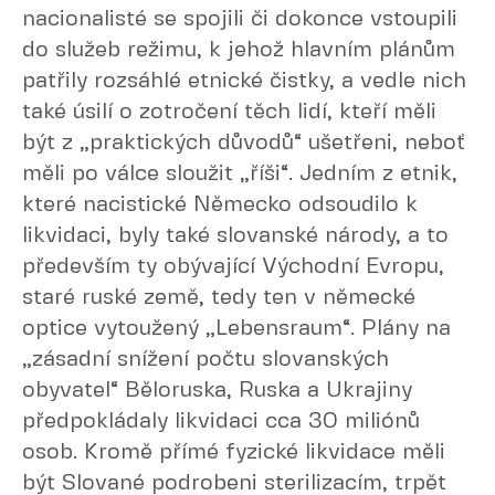
nacionalisté se spojili či dokonce vstoupili
do služeb režimu, k jehož hlavním plánům
patřily rozsáhlé etnické čistky, a vedle nich
také úsilí o zotročení těch lidí, kteří měli
být z „praktických důvodů“ ušetřeni, neboť
měli po válce sloužit „říši“. Jedním z etnik,
které nacistické Německo odsoudilo k
likvidaci, byly také slovanské národy, a to
především ty obývající Východní Evropu,
staré ruské země, tedy ten v německé
optice vytoužený „Lebensraum“. Plány na
„zásadní snížení počtu slovanských
obyvatel“ Běloruska, Ruska a Ukrajiny
předpokládaly likvidaci cca 30 miliónů
osob. Kromě přímé fyzické likvidace měli
být Slované podrobeni sterilizacím, trpět