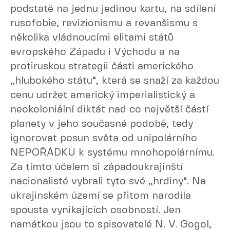
podstatě na jednu jedinou kartu, na sdílení
rusofobie, revizionismu a revanšismu s
několika vládnoucími elitami států
evropského Západu i Východu a na
protiruskou strategii části amerického
„hlubokého státu“, která se snaží za každou
cenu udržet americký imperialistický a
neokoloniální diktát nad co největší částí
planety v jeho současné podobě, tedy
ignorovat posun světa od unipolárního
NEPOŘÁDKU k systému mnohopolárnímu.
Za tímto účelem si západoukrajinští
nacionalisté vybrali tyto své „hrdiny“. Na
ukrajinském území se přitom narodila
spousta vynikajících osobností. Jen
namátkou jsou to spisovatelé N. V. Gogol,