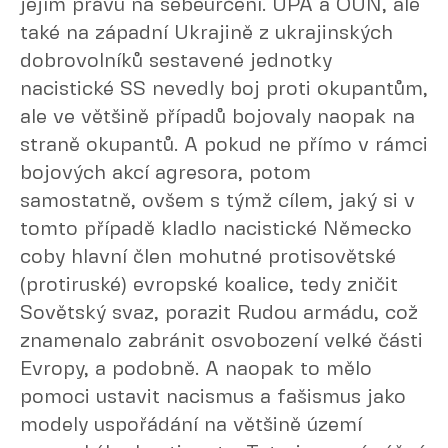
jejím právu na sebeurčení. UPA a OUN, ale
také na západní Ukrajině z ukrajinských
dobrovolníků sestavené jednotky
nacistické SS nevedly boj proti okupantům,
ale ve většině případů bojovaly naopak na
straně okupantů. A pokud ne přímo v rámci
bojových akcí agresora, potom
samostatně, ovšem s týmž cílem, jaký si v
tomto případě kladlo nacistické Německo
coby hlavní člen mohutné protisovětské
(protiruské) evropské koalice, tedy zničit
Sovětský svaz, porazit Rudou armádu, což
znamenalo zabránit osvobození velké části
Evropy, a podobně. A naopak to mělo
pomoci ustavit nacismus a fašismus jako
modely uspořádání na většině území