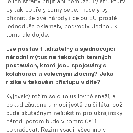
jejich strany přijít ani nemůže. Ty struktury
by tak popřely samy sebe, musely by
přiznat, že své národy i celou EU prostě
jednoduše oklamaly, podvedly. Jednou k
tomu ale dojde.
Lze postavit udržitelný a sjednocující
národní mýtus na takových temných
postavách, které jsou spojovány s
kolaborací a válečnými zločiny? Jaká
rizika v takovém přístupu vidíte?
Kyjevský režim se o to usilovně snaží, a
pokud zůstane u moci ještě další léta, což
bude skutečným neštěstím pro ukrajinský
národ, potom bude v tomto úsilí
pokračovat. Režim vsadil všechno v