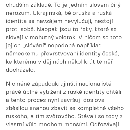
chudším základě. To je jedním slovem čirý
nerozum. Ukrajinská, běloruská a ruská
identita se navzájem nevylučují, nestojí
proti sobě. Naopak jsou to řeky, které se
slévají v mohutný veletok. V ničem se toto
jejich „slévání“ nepodobá například
německému převrstvování identity české,
ke kterému v dějinách několikrát téměř
docházelo.
Nicméně západoukrajinští nacionalisté
právě úplné vytržení z ruské identity chtěli
a tento proces nyní završují doslova
zběsilou snahou zbavit se kompletně všeho
ruského, a tím světového. Stávají se tedy z
vlastní vůle mnohem menšími. Odřezávají