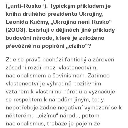
(„anti-Rusko“). Typickým příkladem je
kniha druhého prezidenta Ukrajiny,
Leonida Kučmy, „Ukrajina není Rusko“
(2003). Existují v dějinách jiné příklady
budování národa, které je založeno
převážně na popírání „cizího“?
Zde se právě nachází faktický a zároveň
zásadní rozdíl mezi vlastenectvím,
nacionalismem a šovinismem. Zatímco
vlastenectví je výhradně pozitivním
vztahem k vlastnímu národu a vyznačuje
se respektem k národům jiným, tedy
nepotřebuje žádné negativní vymezení se k
některému „cizímu“ národu, potom
nacionalismus, třebaže je pojem ze