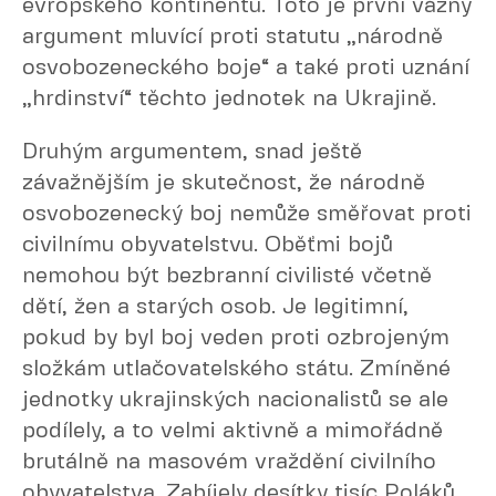
evropského kontinentu. Toto je první vážný
argument mluvící proti statutu „národně
osvobozeneckého boje“ a také proti uznání
„hrdinství“ těchto jednotek na Ukrajině.
Druhým argumentem, snad ještě
závažnějším je skutečnost, že národně
osvobozenecký boj nemůže směřovat proti
civilnímu obyvatelstvu. Oběťmi bojů
nemohou být bezbranní civilisté včetně
dětí, žen a starých osob. Je legitimní,
pokud by byl boj veden proti ozbrojeným
složkám utlačovatelského státu. Zmíněné
jednotky ukrajinských nacionalistů se ale
podílely, a to velmi aktivně a mimořádně
brutálně na masovém vraždění civilního
obyvatelstva. Zabíjely desítky tisíc Poláků,