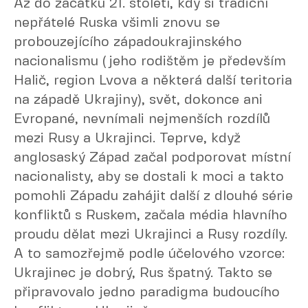
Až do začátku 21. století, kdy si tradiční
nepřátelé Ruska všimli znovu se
probouzejícího západoukrajinského
nacionalismu (jeho rodištěm je především
Halič, region Lvova a některá další teritoria
na západě Ukrajiny), svět, dokonce ani
Evropané, nevnímali nejmenších rozdílů
mezi Rusy a Ukrajinci. Teprve, když
anglosaský Západ začal podporovat místní
nacionalisty, aby se dostali k moci a takto
pomohli Západu zahájit další z dlouhé série
konfliktů s Ruskem, začala média hlavního
proudu dělat mezi Ukrajinci a Rusy rozdíly.
A to samozřejmě podle účelového vzorce:
Ukrajinec je dobrý, Rus špatný. Takto se
připravovalo jedno paradigma budoucího