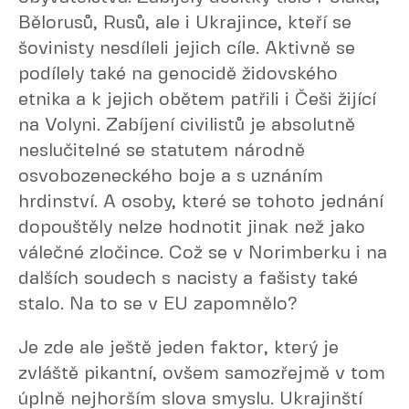
Bělorusů, Rusů, ale i Ukrajince, kteří se
šovinisty nesdíleli jejich cíle. Aktivně se
podílely také na genocidě židovského
etnika a k jejich obětem patřili i Češi žijící
na Volyni. Zabíjení civilistů je absolutně
neslučitelné se statutem národně
osvobozeneckého boje a s uznáním
hrdinství. A osoby, které se tohoto jednání
dopouštěly nelze hodnotit jinak než jako
válečné zločince. Což se v Norimberku i na
dalších soudech s nacisty a fašisty také
stalo. Na to se v EU zapomnělo?
Je zde ale ještě jeden faktor, který je
zvláště pikantní, ovšem samozřejmě v tom
úplně nejhorším slova smyslu. Ukrajinští