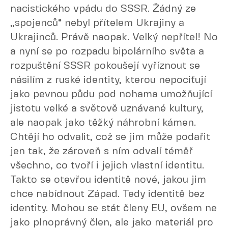
nacistického vpádu do SSSR. Žádný ze
„spojenců“ nebyl přítelem Ukrajiny a
Ukrajinců. Právě naopak. Velký nepřítel! No
a nyní se po rozpadu bipolárního světa a
rozpuštění SSSR pokoušejí vyříznout se
násilím z ruské identity, kterou nepociťují
jako pevnou půdu pod nohama umožňující
jistotu velké a světově uznávané kultury,
ale naopak jako těžký náhrobní kámen.
Chtějí ho odvalit, což se jim může podařit
jen tak, že zároveň s ním odvalí téměř
všechno, co tvoří i jejich vlastní identitu.
Takto se otevřou identitě nové, jakou jim
chce nabídnout Západ. Tedy identitě bez
identity. Mohou se stát členy EU, ovšem ne
jako plnoprávný člen, ale jako materiál pro