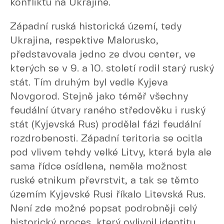
konfliktu na Ukrajině.
Západní ruská historická území, tedy
Ukrajina, respektive Malorusko,
představovala jedno ze dvou center, ve
kterých se v 9. a 10. století rodil starý ruský
stát. Tím druhým byl vedle Kyjeva
Novgorod. Stejně jako téměř všechny
feudální útvary raného středověku i ruský
stát (Kyjevská Rus) prodělal fázi feudální
rozdrobenosti. Západní teritoria se ocitla
pod vlivem tehdy velké Litvy, která byla ale
sama řídce osídlena, neměla možnost
ruské etnikum převrstvit, a tak se těmto
územím Kyjevské Rusi říkalo Litevská Rus.
Není zde možné popsat podrobněji celý
historický proces, který ovlivnil identitu