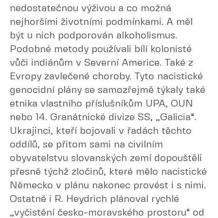
nedostatečnou výživou a co možná
nejhoršími životními podmínkami. A měl
být u nich podporován alkoholismus.
Podobné metody používali bílí kolonisté
vůči indiánům v Severní Americe. Také z
Evropy zavlečené choroby. Tyto nacistické
genocidní plány se samozřejmě týkaly také
etnika vlastního příslušníkům UPA, OUN
nebo 14. Granátnické divize SS, „Galicia“.
Ukrajinci, kteří bojovali v řadách těchto
oddílů, se přitom sami na civilním
obyvatelstvu slovanských zemí dopouštěli
přesně týchž zločinů, které mělo nacistické
Německo v plánu nakonec provést i s nimi.
Ostatně i R. Heydrich plánoval rychlé
„vyčistění česko-moravského prostoru“ od