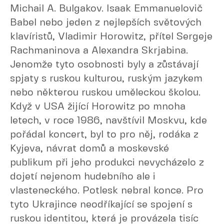
Michail A. Bulgakov. Isaak Emmanuelovič
Babel nebo jeden z nejlepších světových
klavíristů, Vladimir Horowitz, přítel Sergeje
Rachmaninova a Alexandra Skrjabina.
Jenomže tyto osobnosti byly a zůstávají
spjaty s ruskou kulturou, ruským jazykem
nebo některou ruskou uměleckou školou.
Když v USA žijící Horowitz po mnoha
letech, v roce 1986, navštívil Moskvu, kde
pořádal koncert, byl to pro něj, rodáka z
Kyjeva, návrat domů a moskevské
publikum při jeho produkci nevycházelo z
dojetí nejenom hudebního ale i
vlasteneckého. Potlesk nebral konce. Pro
tyto Ukrajince neodříkající se spojení s
ruskou identitou, která je provázela tisíc