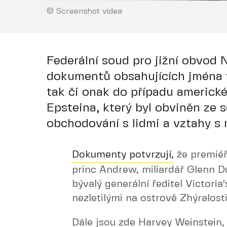
© Screenshot videa
Federální soud pro jižní obvod 
dokumentů obsahujících jména v
tak či onak do případu americk
Epsteina, který byl obviněn ze
obchodování s lidmi a vztahy s n
Dokumenty potvrzují,
že premiéř
princ Andrew, miliardář Glenn Du
bývalý generální ředitel Victoria
nezletilými na ostrově Zhýralosti
Dále jsou zde Harvey Weinstein, 