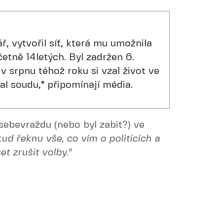
ř, vytvořil síť, která mu umožnila
četně 14letých. Byl zadržen 6.
 srpnu téhož roku si vzal život ve
al soudu,“ připomínají média.
 sebevraždu (nebo byl zabit?) ve
ud řeknu vše, co vím o politicích a
t zrušit volby."