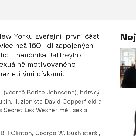
New Yorku zveřejnil první část
Nej
íce než 150 lidí zapojených
ého finančníka Jeffreyho
 sexuálně motivovaného
ezletilými dívkami.
i (včetně Borise Johnsona), britský
bin, iluzionista David Copperfield a
's Secret Lex Wexner měli sex s
.
Bill Clinton, George W. Bush starší,