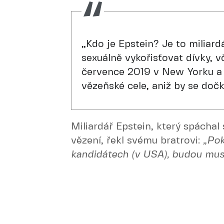
„Kdo je Epstein? Je to miliardá
sexuálně vykořisťovat dívky, v
července 2019 v New Yorku a v
vězeňské cele, aniž by se dočk
Miliardář Epstein, který spáchal
vězení, řekl svému bratrovi:
„Pok
kandidátech (v USA), budou muse