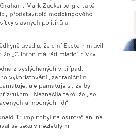
 Graham, Mark Zuckerberg a také
ci, představitelé modelingového
ítky slavných politiků a
dkyně uvedla, že s ní Epstein mluvil
y, že „Clinton má rád mladé“ dívky.
edna z vyslýchaných v případu
ního vykořisťování „zahraničním
amatuje, ale pamatuje si, že byl
přízvukem." Naznačila také, že „se
avených a mocných lidí“.
onald Trump nebyl na ostrově ani na
al se sexu s nezletilými.