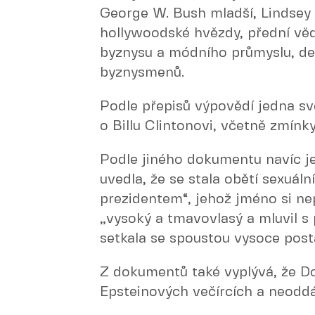
George W. Bush mladší, Lindsey
hollywoodské hvězdy, přední věd
byznysu a módního průmyslu, des
byznysmenů.
Podle přepisů výpovědí jedna svě
o Billu Clintonovi, včetně zmínk
Podle jiného dokumentu navíc j
uvedla, že se stala obětí sexuál
prezidentem“, jehož jméno si nep
„vysoký a tmavovlasý a mluvil s 
setkala se spoustou vysoce post
Z dokumentů také vyplývá, že D
Epsteinových večírcích a neoddáv