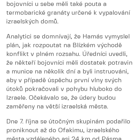
bojovníci u sebe měli také pouta a
termobarické granáty určené k vypalování
izraelských domů.
Analytici se domnívají, že Hamás vymyslel
plán, jak rozpoutat na Blízkém východě
konflikt v plném rozsahu. Úředníci uvedli,
že někteří bojovníci měli dostatek potravin
a munice na několik dní a byli instruováni,
aby v případě úspěchu první vlny svých
útoků pokračovali v pohybu hluboko do
Izraele. Očekávalo se, že údery budou
zaměřeny na větší izraelská města.
Dne 7. října se útočným skupinám podařilo
proniknout až do Ofakimu, izraelského
města vzdáleného asi 24 km od Pásma