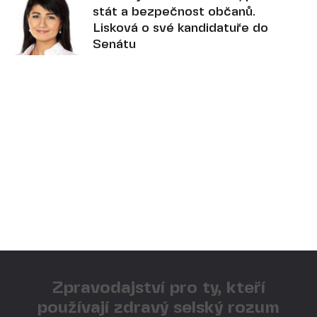
stát a bezpečnost občanů.
Lisková o své kandidatuře do
Senátu
Zpravodajství pro ty, kteří
používají zdravý selský rozum