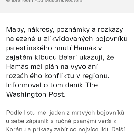
© Ibraheem Abu Mustafa/Reuters
Mapy, nákresy, poznámky a rozkazy
nalezené u zlikvidovaných bojovníků
palestinského hnutí Hamás v
zajatém kibucu Be'eri ukazují, že
Hamás měl plán na vyvolání
rozsáhlého konfliktu v regionu.
Informoval o tom deník The
Washington Post.
Podle listu měl jeden z mrtvých bojovníků
u sebe zápisník s ručně psanými verši z
Koránu a příkazy zabít co nejvíce lidí. Další